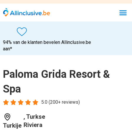
94% van de klanten bevelen Allinclusive.be
aan*
Paloma Grida Resort &
Spa





5.0 (200+ reviews)
, Turkse
Riviera
Turkije