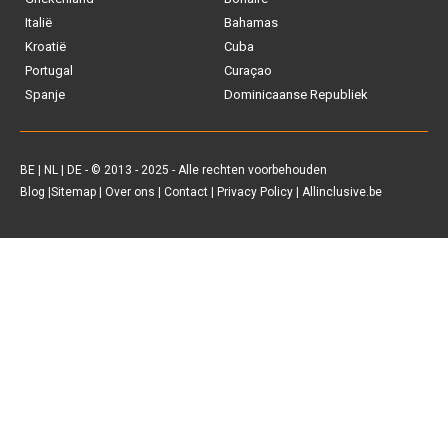
je
All inclusive vakantie?
Italië
Bahamas
Kroatië
Cuba
Tui
Portugal
Curaçao
Spanje
Dominicaanse Republiek
Vakantiediscounter
Sunweb
BE
|
NL
|
DE
- © 2013 - 2025 - Alle rechten voorbehouden
Blog
|
Sitemap
|
Over ons
|
Contact
|
Privacy Policy
| Allinclusive.be
D-reizen