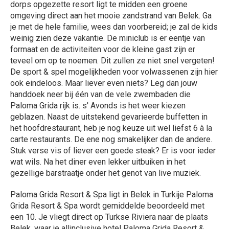
dorps opgezette resort ligt te midden een groene
omgeving direct aan het mooie zandstrand van Belek. Ga
je met de hele familie, wees dan voorbereid; je zal de kids
weinig zien deze vakantie. De miniclub is er eentje van
formaat en de activiteiten voor de kleine gast zijn er
teveel om op te noemen. Dit zullen ze niet snel vergeten!
De sport & spel mogelijkheden voor volwassenen zijn hier
ook eindeloos. Maar liever even niets? Leg dan jouw
handdoek neer bij één van de vele zwembaden die
Paloma Grida rijk is. s' Avonds is het weer kiezen
geblazen. Naast de uitstekend gevarieerde buffetten in
het hoofdrestaurant, heb je nog keuze uit wel liefst 6 à la
carte restaurants. De ene nog smakelijker dan de andere.
Stuk verse vis of liever een goede steak? Er is voor ieder
wat wils. Na het diner even lekker uitbuiken in het
gezellige barstraatje onder het genot van live muziek.
Paloma Grida Resort & Spa ligt in Belek in Turkije Paloma
Grida Resort & Spa wordt gemiddelde beoordeeld met
een 10. Je vliegt direct op Turkse Riviera naar de plaats
Belek, waar je allinclusive hotel Paloma Grida Resort &