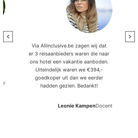
Via Allinclusive.be zagen wij dat
er 3 reisaanbieders waren die naar
0
ons hotel een vakantie aanboden.
Uiteindelijk waren we €394,-
goedkoper uit dan we eerder
ler
hadden gezien. Bedankt!
Leonie Kampen
Docent