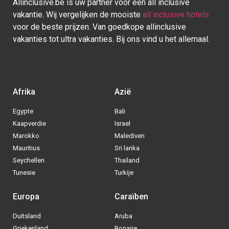
Allinclusive.be is uw partner voor een all inclusive
vakantie. Wij vergelijken de mooiste
all inclusive hotels
voor de beste prijzen. Van goedkope allinclusive
vakanties tot ultra vakanties. Bij ons vind u het allemaal.
Afrika
Azië
Egypte
Bali
Kaapverdie
Israel
Marokko
Malediven
Mauritius
Sri lanka
Seychellen
Thailand
Tunesie
Turkije
Europa
Caraïben
Duitsland
Aruba
Via welke operator boek jij het liefste
Griekenland
Bonaire