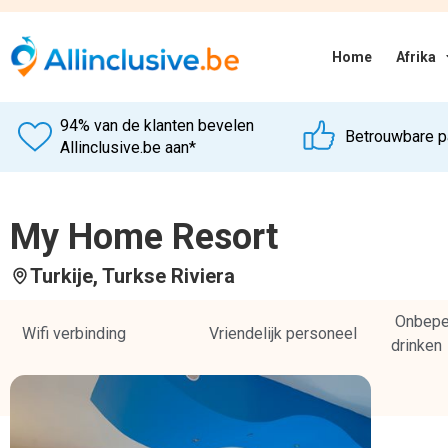
Home
Afrika
94% van de klanten bevelen
Betrouwbare p
Allinclusive.be aan*
My Home Resort
Turkije
, Turkse Riviera
Onbeper
Wifi verbinding
Vriendelijk personeel
drinken