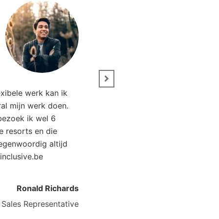
” Wij zijn net terug van vak
exibele werk kan ik
Het was genieten. Dank
ral mijn werk doen.
Allinclusive.be waren wij €
 bezoek ik wel 6
goedkoper uit. “
ve resorts en die
tegenwoordig altijd
Kirsten Poort
Financial C
linclusive.be
Ronald Richards
Sales Representative