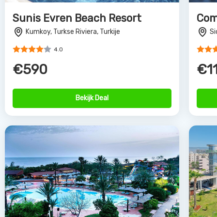
Sunis Evren Beach Resort
Com
Kumkoy, Turkse Riviera, Turkije
Si
4.0
€590
€1
Bekijk Deal