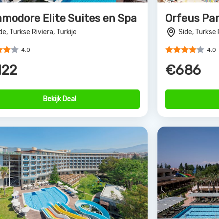
modore Elite Suites en Spa
Orfeus Pa
de, Turkse Riviera, Turkije
Side, Turkse 
4.0
4.0
122
€686
Bekijk Deal