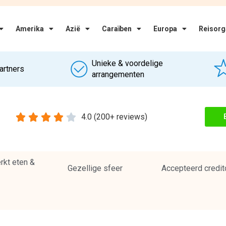
Amerika
Azië
Caraïben
Europa
Reisorg
Unieke & voordelige
artners
arrangementen





4.0 (200+ reviews)
kt eten &
Gezellige sfeer
Accepteerd credit