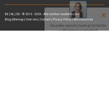
Sunweb
BE
|
NL
|
DE
- © 2013 - 2025 - Alle rechten voorbehouden
Blog
|
Sitemap
|
Over ons
|
Contact
|
Privacy Policy
| Allinclusive.be
D-reizen