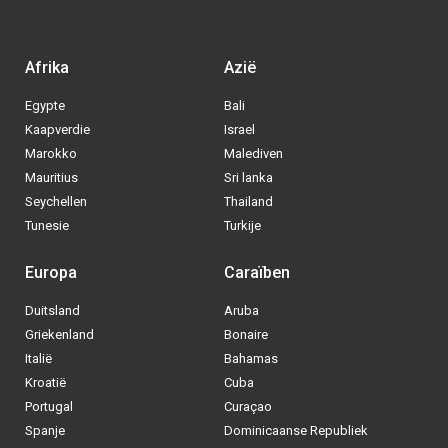
Afrika
Azië
Egypte
Bali
Kaapverdie
Israel
Marokko
Malediven
Mauritius
Sri lanka
Seychellen
Thailand
Tunesie
Turkije
Europa
Caraïben
Duitsland
Aruba
Via welke operator boek jij het liefste
Griekenland
Bonaire
je
All inclusive vakantie?
Italië
Bahamas
Kroatië
Cuba
Tui
Portugal
Curaçao
Spanje
Dominicaanse Republiek
Vakantiediscounter