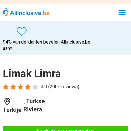
94% van de klanten bevelen Allinclusive.be
aan*
Limak Limra





4.0 (200+ reviews)
, Turkse
Riviera
Turkije