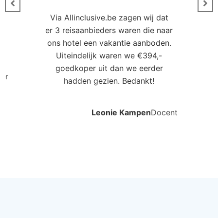
Via Allinclusive.be zagen wij dat
er 3 reisaanbieders waren die naar
0
ons hotel een vakantie aanboden.
Uiteindelijk waren we €394,-
goedkoper uit dan we eerder
ler
hadden gezien. Bedankt!
Leonie Kampen
Docent