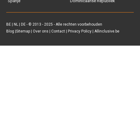
Spanje
Dominicaanse Republiek
Vakantiediscounter
Sunweb
BE
|
NL
|
DE
- © 2013 - 2025 - Alle rechten voorbehouden
Blog
|
Sitemap
|
Over ons
|
Contact
|
Privacy Policy
| Allinclusive.be
D-reizen