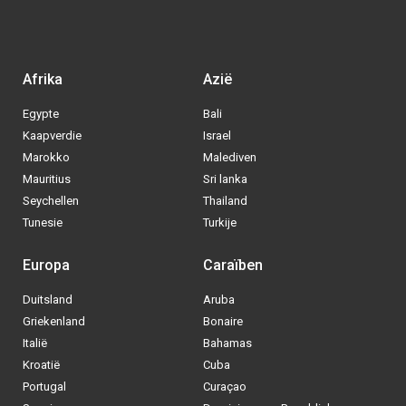
Afrika
Azië
Egypte
Bali
Kaapverdie
Israel
Marokko
Malediven
Mauritius
Sri lanka
Seychellen
Thailand
Tunesie
Turkije
Europa
Caraïben
Duitsland
Aruba
Via welke operator boek jij het liefste
Griekenland
Bonaire
je
All inclusive vakantie?
Italië
Bahamas
Kroatië
Cuba
Tui
Portugal
Curaçao