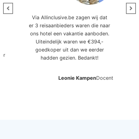
Via Allinclusive.be zagen wij dat
er 3 reisaanbieders waren die naar
0
ons hotel een vakantie aanboden.
Uiteindelijk waren we €394,-
goedkoper uit dan we eerder
ler
hadden gezien. Bedankt!
Leonie Kampen
Docent