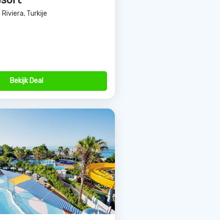
Bekijk Deal