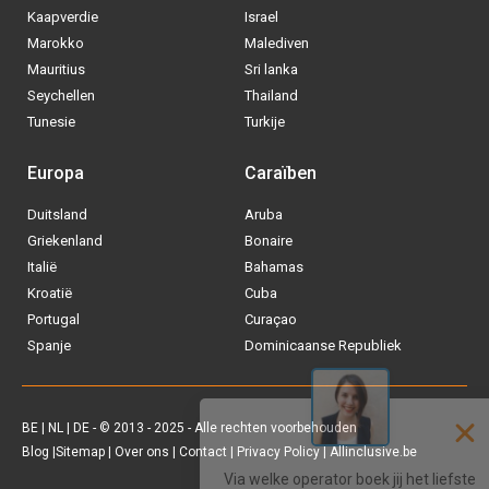
Kaapverdie
Israel
Marokko
Malediven
Mauritius
Sri lanka
Seychellen
Thailand
Tunesie
Turkije
Europa
Caraïben
Duitsland
Aruba
Via welke operator boek jij het liefste
Griekenland
Bonaire
je
All inclusive vakantie?
Italië
Bahamas
Kroatië
Cuba
Tui
Portugal
Curaçao
Spanje
Dominicaanse Republiek
Vakantiediscounter
Sunweb
BE
|
NL
|
DE
- © 2013 - 2025 - Alle rechten voorbehouden
Blog
|
Sitemap
|
Over ons
|
Contact
|
Privacy Policy
| Allinclusive.be
D-reizen