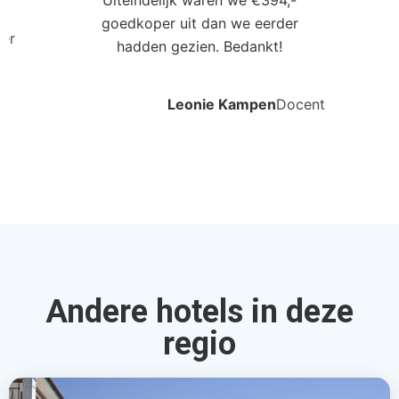
Uiteindelijk waren we €394,-
goedkoper uit dan we eerder
ler
hadden gezien. Bedankt!
Leonie Kampen
Docent
Andere hotels in deze
regio