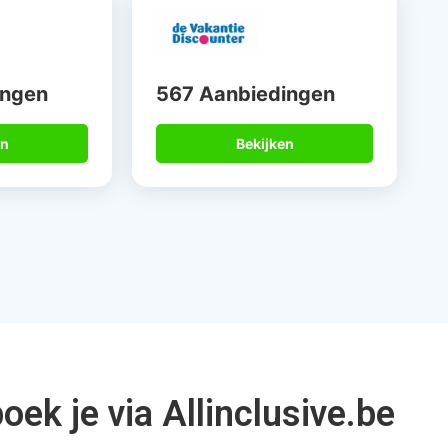
15 jaar
Betrouwbare
alist
partners
Niet alleen op mijn werk, maar
Door mijn fl