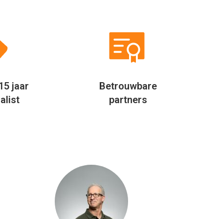
ook privé probeer ik altijd te
eigenlijk ove
besparen door verder te kijken.
Jaarlijks
Allinclusive.be biedt een mooie
allinclusi
vergelijker per hotel. Hierdoor
vergelijk ik 
besparen wij jaarlijks geld uit bij
via Al
het boeken van onze vakantie.
Rudolf Feenstra
Hoofd inkoop
e hotels in deze regio