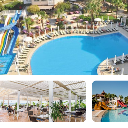
€91
ad met waterglijbanen! Door
Spa wordt gemiddelde beoordeeld
ide, waar je allinclusive hotel
et kinderen en beschikt over
ella Resort en Spa voor u.
aanbod van alle aanbieders !