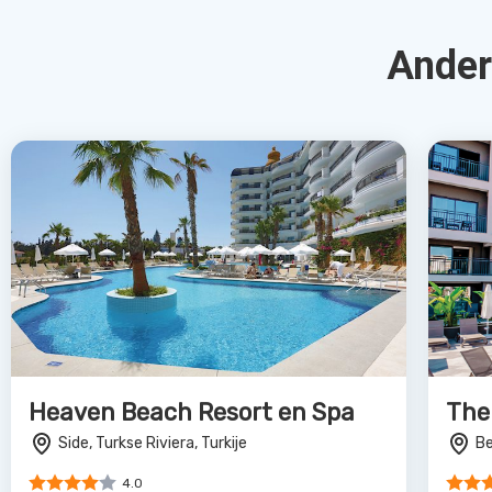
Bekijk Deal
Crystal Tat Beach Golf Resort
Ask
en Spa
La
Belek, Turkse Riviera, Turkije
€1
4.0
€757