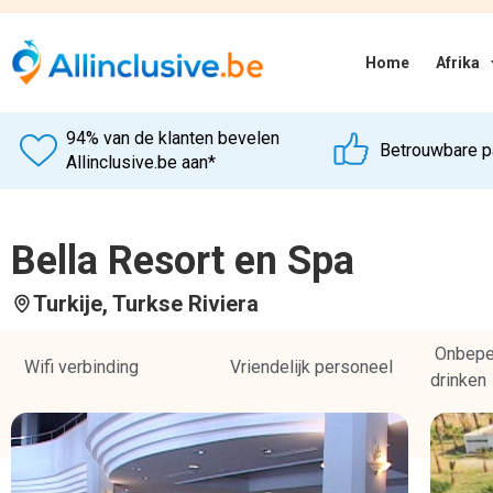
Hotel omschrijving
Over de boulevard loop je naar het heerlijke strand van het Bel
sterrenhotel is gelegen in Side. Er zijn diverse faciliteiten a