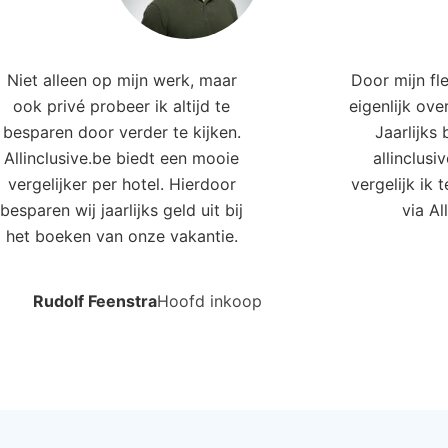
 X Belek
Kleopatra
lek, Turkse Riviera, Turkije
Alanya, Turks
4.0
4.0
49
€278