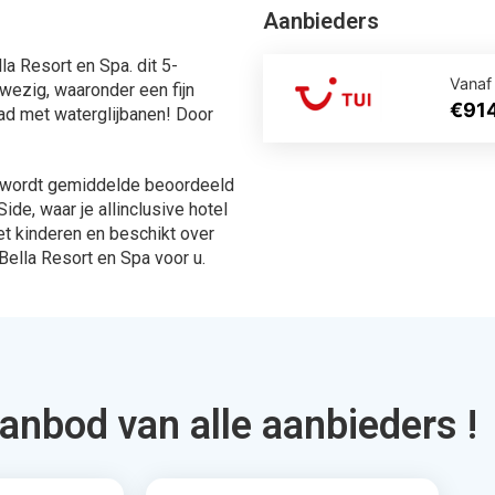
ingen
567 Aanbiedingen
en
Bekijken
ek je via Allinclusive.be