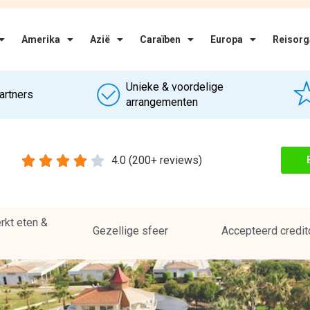
Aanbieders
la Resort en Spa. dit 5-
Vanaf
anwezig, waaronder een fijn