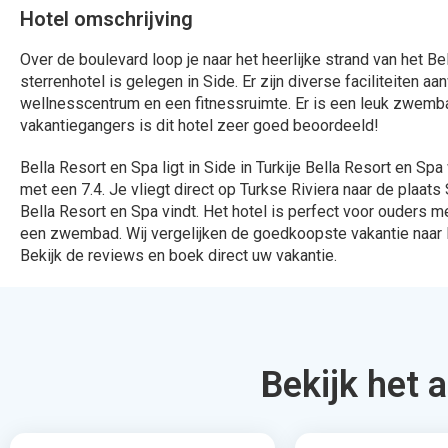
324 Aanbiedingen
912 Aanbied
Bekijken
Bekijk
Daarom bo