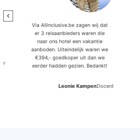
Heaven Beach Resort en Spa
The
Side, Turkse Riviera, Turkije
Be
4.0
€454
€8