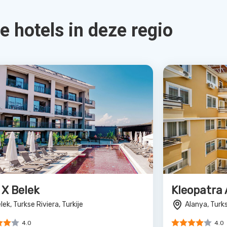
Bekijk Deal
a Lara
Sunlight 
ra, Turkse Riviera, Turkije
Side, Turkse 
5.0
3.0
156
€705