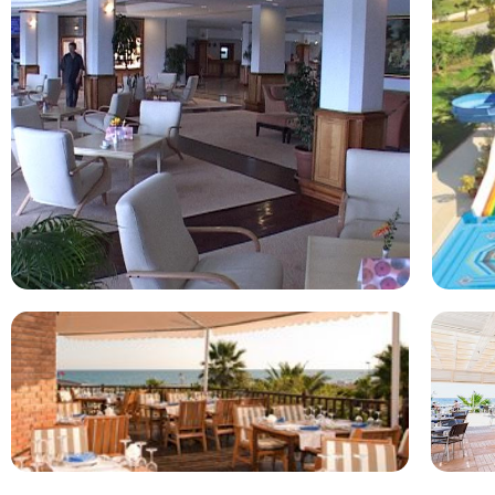
wellnesscentrum en een fitnessruimte. Er is een leuk zwemb
vakantiegangers is dit hotel zeer goed beoordeeld!
Bella Resort en Spa ligt in Side in Turkije Bella Resort en 
met een 7.4. Je vliegt direct op Turkse Riviera naar de plaats S
Bella Resort en Spa vindt. Het hotel is perfect voor ouders m
een zwembad. Wij vergelijken de goedkoopste vakantie naar B
Bekijk de reviews en boek direct uw vakantie.
Bekijk het 