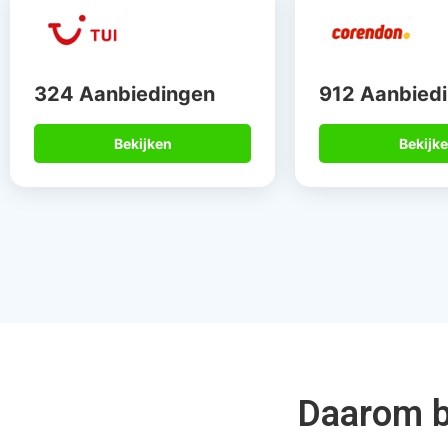
Gegarandeerd de
Meer dan 
beste deal
de speci
Via Allinclusive.be zagen wij dat