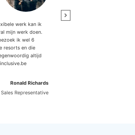
 Ada
e Riviera, Turkije