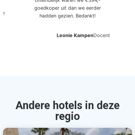
Uiteindelijk waren we €394,-
goedkoper uit dan we eerder
ler
hadden gezien. Bedankt!
Leonie Kampen
Docent
Andere hotels in deze
regio