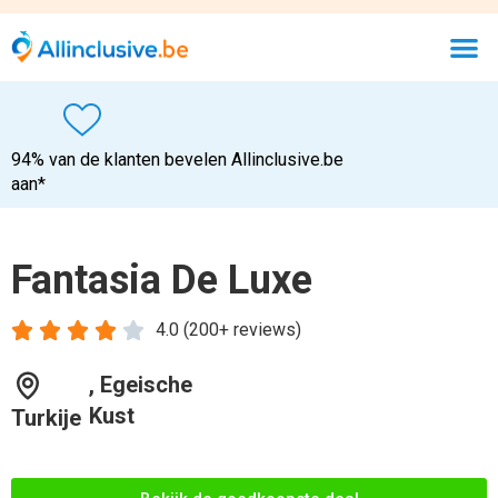
94% van de klanten bevelen Allinclusive.be
aan*
Fantasia De Luxe





4.0 (200+ reviews)
, Egeische
Kust
Turkije