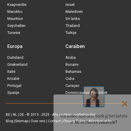
Kaapverdie
Israel
Marokko
Malediven
Mauritius
Sri lanka
Seychellen
Thailand
Tunesie
Turkije
Europa
Caraïben
Duitsland
Aruba
Via welke operator boek jij het liefste
Griekenland
Bonaire
je
All inclusive vakantie?
Italië
Bahamas
Kroatië
Cuba
Tui
Portugal
Curaçao
Spanje
Dominicaanse Republiek
Vakantiediscounter
Sunweb
BE
|
NL
|
DE
- © 2013 - 2025 - Alle rechten voorbehouden
Blog
|
Sitemap
|
Over ons
|
Contact
|
Privacy Policy
| Allinclusive.be
D-reizen