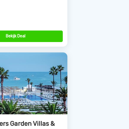
Bekijk Deal