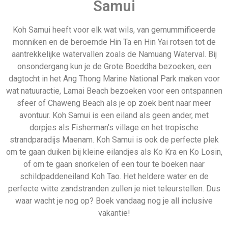
Samui
Koh Samui heeft voor elk wat wils, van gemummificeerde
monniken en de beroemde Hin Ta en Hin Yai rotsen tot de
aantrekkelijke watervallen zoals de Namuang Waterval. Bij
onsondergang kun je de Grote Boeddha bezoeken, een
dagtocht in het Ang Thong Marine National Park maken voor
wat natuuractie, Lamai Beach bezoeken voor een ontspannen
sfeer of Chaweng Beach als je op zoek bent naar meer
avontuur. Koh Samui is een eiland als geen ander, met
dorpjes als Fisherman’s village en het tropische
strandparadijs Maenam. Koh Samui is ook de perfecte plek
om te gaan duiken bij kleine eilandjes als Ko Kra en Ko Losin,
of om te gaan snorkelen of een tour te boeken naar
schildpaddeneiland Koh Tao. Het heldere water en de
perfecte witte zandstranden zullen je niet teleurstellen. Dus
waar wacht je nog op? Boek vandaag nog je all inclusive
vakantie!