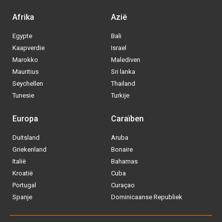
Afrika
Azië
Egypte
Bali
Kaapverdie
Israel
Marokko
Malediven
Mauritius
Sri lanka
Seychellen
Thailand
Tunesie
Turkije
Europa
Caraïben
Duitsland
Aruba
Griekenland
Bonaire
Italië
Bahamas
Kroatië
Cuba
Portugal
Curaçao
Spanje
Dominicaanse Republiek