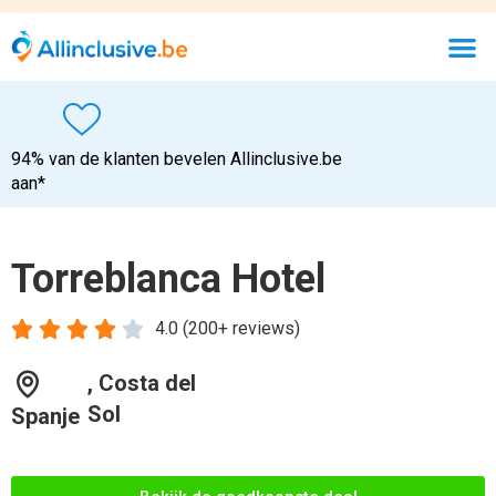
94% van de klanten bevelen Allinclusive.be
aan*
Torreblanca Hotel





4.0 (200+ reviews)
, Costa del
Sol
Spanje