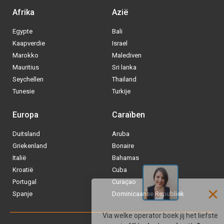
Afrika
Azië
Egypte
Bali
Kaapverdie
Israel
Marokko
Malediven
Mauritius
Sri lanka
Seychellen
Thailand
Tunesie
Turkije
Europa
Caraïben
Duitsland
Aruba
Via welke operator boek jij het liefste
Griekenland
Bonaire
je
All inclusive vakantie?
Italië
Bahamas
Kroatië
Cuba
Tui
Portugal
Curaçao
Spanje
Dominicaanse Republiek
Vakantiediscounter
Sunweb