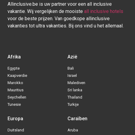
Allinclusive.be is uw partner voor een all inclusive
vakantie. Wij vergelijken de mooiste
all inclusive hotels
voor de beste prijzen. Van goedkope allinclusive
vakanties tot ultra vakanties. Bij ons vind u het allemaal.
Afrika
Azië
Egypte
Bali
Kaapverdie
Israel
Marokko
Malediven
Mauritius
Sri lanka
Seychellen
Thailand
Tunesie
Turkije
Europa
Caraïben
Duitsland
Aruba
Via welke operator boek jij het liefste