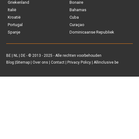
Griekenland
Bonaire
je
All inclusive vakantie?
Italië
Bahamas
Kroatië
Cuba
Tui
Portugal
Curaçao
Spanje
Dominicaanse Republiek
Vakantiediscounter
Sunweb
BE
|
NL
|
DE
- © 2013 - 2025 - Alle rechten voorbehouden
Blog
|
Sitemap
|
Over ons
|
Contact
|
Privacy Policy
| Allinclusive.be
D-reizen