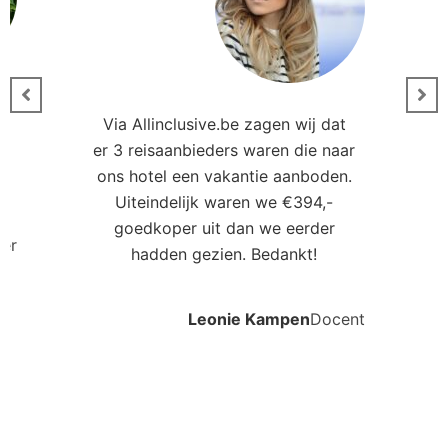
Via Allinclusive.be zagen wij dat
er 3 reisaanbieders waren die naar
0
ons hotel een vakantie aanboden.
Uiteindelijk waren we €394,-
goedkoper uit dan we eerder
ler
hadden gezien. Bedankt!
Leonie Kampen
Docent