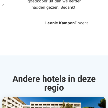
goedkoper uit dan we eerder
ler
hadden gezien. Bedankt!
Leonie Kampen
Docent
Andere hotels in deze
regio