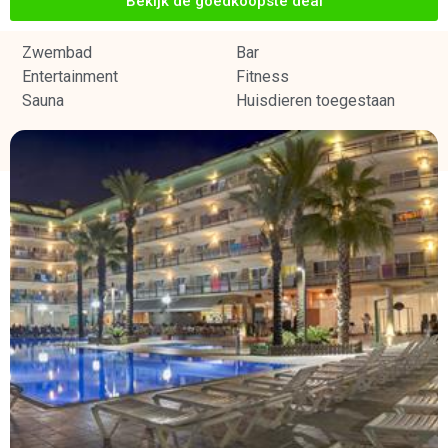
Bekijk de goedkoopste deal
Zwembad
Bar
Entertainment
Fitness
Sauna
Huisdieren toegestaan