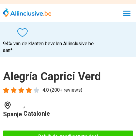
94% van de klanten bevelen Allinclusive.be
aan*
Alegría Caprici Verd





4.0 (200+ reviews)
,
Catalonie
Spanje