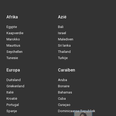
Afrika
Azië
Egypte
Bali
Kaapverdie
Israel
Marokko
Malediven
Mauritius
Sri lanka
Seychellen
Thailand
Tunesie
Turkije
Europa
Caraïben
Duitsland
Aruba
Via welke operator boek jij het liefste
Griekenland
Bonaire
je
All inclusive vakantie?
Italië
Bahamas
Kroatië
Cuba
Tui
Portugal
Curaçao
Spanje
Dominicaanse Republiek
Vakantiediscounter