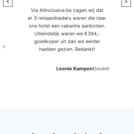
Via Allinclusive.be zagen wij dat
er 3 reisaanbieders waren die naar
0
ons hotel een vakantie aanboden.
Uiteindelijk waren we €394,-
goedkoper uit dan we eerder
ler
hadden gezien. Bedankt!
Leonie Kampen
Docent