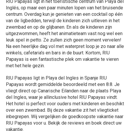
RIU Papayas ligt in het toeristische centrum van Playa del
Inglés, op maar een paar minuten lopen van het bruisende
centrum. Overdag kun je genieten van een cocktail op één
van de ligbedden, terwijl de kinderen zich uitleven in het
zwembad en op de glijbanen. En als de kinderen zijn
uitgezwommen, heeft het animatieteam vast nog wel een
leuk spel in petto. Ze zullen zich geen moment vervelen!
Na een heerlijke dag vol met waterpret loop je zo naar alle
winkels, cafetaria's en bars in de buurt. Kortom, RIU
Papayas is een fantastische plek om vakantie te vieren
met het hele gezin.
RIU Papayas ligt in Playa del Ingles in Spanje RIU
Papayas wordt gemiddelde beoordeeld met een 8.8. Je
vliegt direct op Canarische Eilanden naar de plaats Playa
del Ingles, waar je allinclusive hotel RIU Papayas vindt.
Het hotel is perfect voor ouders met kinderen en beschikt
over een zwembad. Bij deze vakantie zit het vliegticket
inbegrepen. Wij vergelijken de goedkoopste vakantie naar
RIU Papayas voor u. Bekijk de reviews en boek direct uw
vakantie.