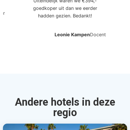
Uiteindelijk waren we €394,-
goedkoper uit dan we eerder
ler
hadden gezien. Bedankt!
Leonie Kampen
Docent
Andere hotels in deze
regio