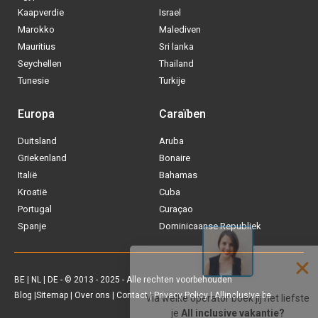
Kaapverdie
Israel
Marokko
Malediven
Mauritius
Sri lanka
Seychellen
Thailand
Tunesie
Turkije
Europa
Caraïben
Duitsland
Aruba
Via welke operator boek jij het liefste
Griekenland
Bonaire
je
All inclusive vakantie?
Italië
Bahamas
Kroatië
Cuba
Tui
Portugal
Curaçao
Spanje
Dominicaanse Republiek
Vakantiediscounter
Sunweb
BE
|
NL
|
DE
- © 2013 - 2025 - Alle rechten voorbehouden
Blog
|
Sitemap
|
Over ons
|
Contact
|
Privacy Policy
| Allinclusive.be
D-reizen