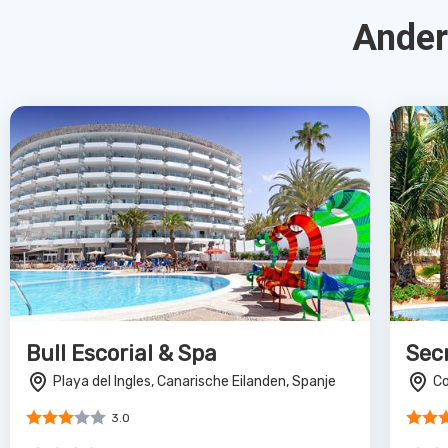
Bull Escorial & Spa
Sec
Playa del Ingles, Canarische Eilanden, Spanje
Co
3.0
€860
€8