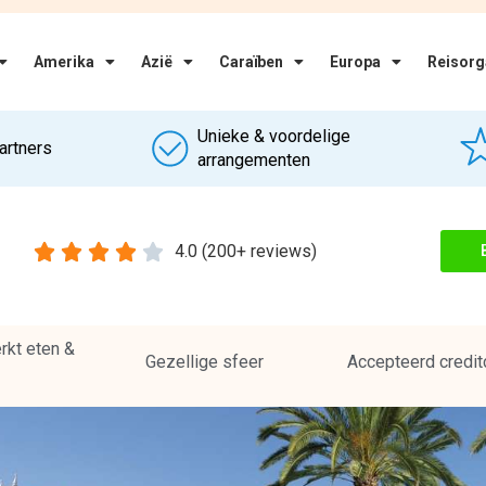
Amerika
Azië
Caraïben
Europa
Reisorg
Unieke & voordelige
artners
arrangementen





4.0 (200+ reviews)
kt eten &
Gezellige sfeer
Accepteerd credit