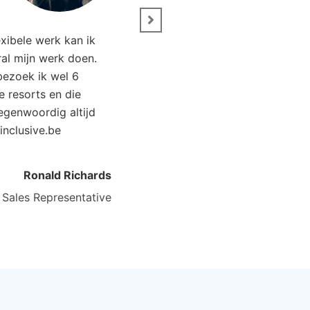
exibele werk kan ik
Het was genieten. Dank
ral mijn werk doen.
Allinclusive.be waren wij €
 bezoek ik wel 6
goedkoper uit. “
ve resorts en die
tegenwoordig altijd
Kirsten Poort
Financial C
linclusive.be
Ronald Richards
Sales Representative