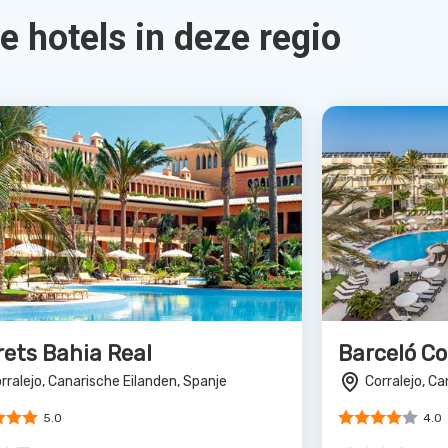
rets Bahia Real
Barceló Co
rralejo, Canarische Eilanden, Spanje
Corralejo, Ca
5.0
4.0
63
€998