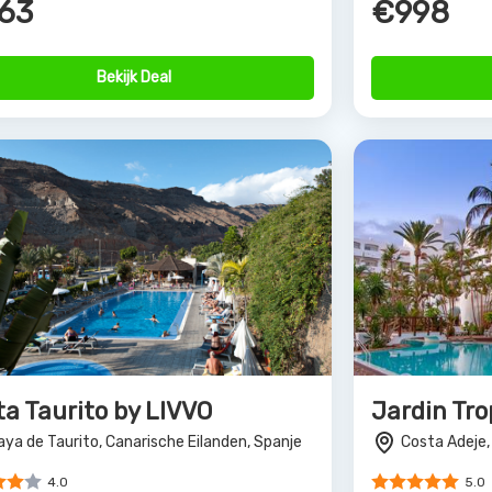
Bekijk Deal
ta Taurito by LIVVO
Jardin Tro
aya de Taurito, Canarische Eilanden, Spanje
Costa Adeje,
4.0
5.0
17
€785