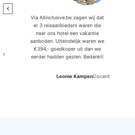
Via Allinclusive.be zagen wij dat
er 3 reisaanbieders waren die
0
naar ons hotel een vakantie
aanboden. Uiteindelijk waren we
€394,- goedkoper uit dan we
ler
eerder hadden gezien. Bedankt!
Leonie Kampen
Docent
Ander