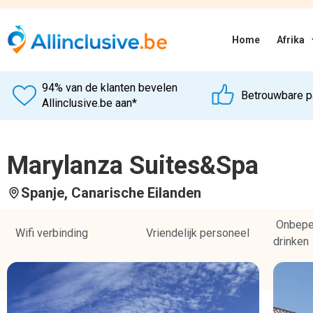
Home
Afrika
94% van de klanten bevelen
Betrouwbare p
Allinclusive.be aan*
Marylanza Suites&Spa
Spanje
, Canarische Eilanden
Onbeper
Wifi verbinding
Vriendelijk personeel
drinken