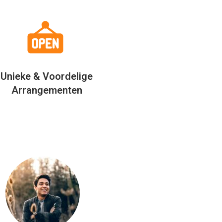
Unieke & Voordelige
Arrangementen
” Wij zijn net terug van vak