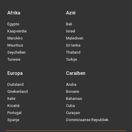
Afrika
Azië
Egypte
Bali
Kaapverdie
Israel
Marokko
Malediven
Mauritius
Sri lanka
Seychellen
Thailand
Tunesie
Turkije
Europa
Caraïben
Duitsland
Aruba
Via welke operator boek jij het liefste
Griekenland
Bonaire
je
All inclusive vakantie?
Italië
Bahamas
Kroatië
Cuba
Tui
Portugal
Curaçao
Spanje
Dominicaanse Republiek
Vakantiediscounter