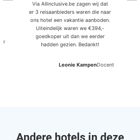
Via Allinclusive.be zagen wij dat
er 3 reisaanbieders waren die naar
0
ons hotel een vakantie aanboden.
Uiteindelijk waren we €394,-
goedkoper uit dan we eerder
ler
hadden gezien. Bedankt!
Leonie Kampen
Docent
Andere hotels in deze