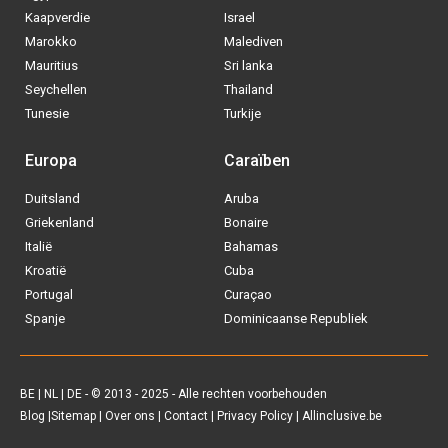
Kaapverdie
Israel
Marokko
Malediven
Mauritius
Sri lanka
Seychellen
Thailand
Tunesie
Turkije
Europa
Caraïben
Duitsland
Aruba
Via welke operator boek jij het liefste
Griekenland
Bonaire
je
All inclusive vakantie?
Italië
Bahamas
Kroatië
Cuba
Tui
Portugal
Curaçao
Spanje
Dominicaanse Republiek
Vakantiediscounter
Sunweb
BE
|
NL
|
DE
- © 2013 - 2025 - Alle rechten voorbehouden
Blog
|
Sitemap
|
Over ons
|
Contact
|
Privacy Policy
| Allinclusive.be
D-reizen