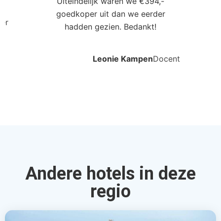
Uiteindelijk waren we €394,-
goedkoper uit dan we eerder
ler
hadden gezien. Bedankt!
Leonie Kampen
Docent
Andere hotels in deze
regio