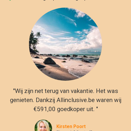
Kirsten Poort
Financial Controller
H3
Nullam molestie, nulla ut viverra posuere, nunc tellus
malesuada est, in elementum sem lacus vitae nisl. Proin
fermentum condimentum nibh sed vestibulum. Sed dapibus
nisl sem, vitae bibendum turpis bibendum vel. Vestibulum
elementum tortor et nunc posuere, id vulputate mauris rutrum.
Mauris egestas sapien mauris, at egestas libero gravida
cursus. Vivamus consectetur efficitur vehicula. Fusce ac ex