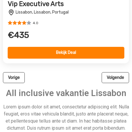
feugiat, eros vitae vehicula blandit, justo ante placerat neque,
et pellentesque tellus ante ut diam. In hac habitasse platea
dictumst. Duis rutrum ipsum sit amet erat porta bibendum.
Etiam sed nisi id lorem feugiat mollis id non sapien. Praesent
in bibendum velit, ac pretium erat. Sed dolor justo, aliquam
sed sapien sit amet, posuere fermentum libero. Proin
condimentum lectus orci, nec malesuada justo ornare eget.
Fusce tortor turpis, condimentum id elit nec, placerat
scelerisque nisl. Aenean vitae euismod lorem. Sed mollis
posuere rutrum. Nulla vel tellus eget risus posuere lacinia id
dictum nisi. Ut ullamcorper lobortis eros sed congue.
Curabitur commodo sit amet orci eu posuere.
Bekijk direct de volgende deals
in Lissabon