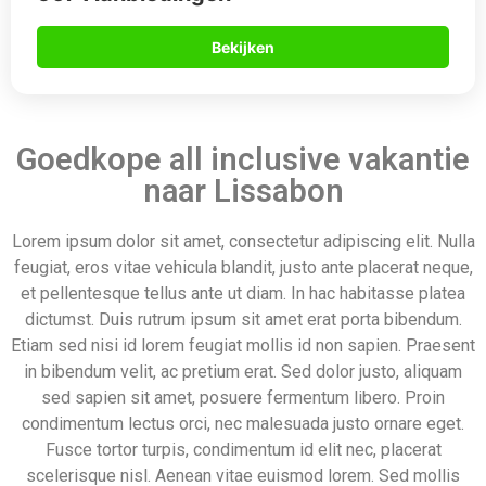
condimentum lectus orci, nec malesuada justo ornare eget.
Fusce tortor turpis, condimentum id elit nec, placerat
scelerisque nisl. Aenean vitae euismod lorem. Sed mollis
posuere rutrum. Nulla vel tellus eget risus posuere lacinia id
dictum nisi. Ut ullamcorper lobortis eros sed congue.
Curabitur commodo sit amet orci eu posuere.
Daarom boek je via
Allinclusive.be
Gegarandeerd de beste deal