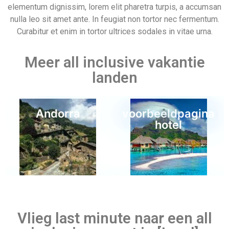
Last minute 7 mei
Last minute 8 mei
Vlieg last minute naar een all
inclusive resort in [Land]
Nullam molestie, nulla ut viverra posuere, nunc tellus
malesuada est, in elementum sem lacus vitae nisl. Proin
Egypte
Nederland
fermentum condimentum nibh sed vestibulum. Sed dapibus
nisl sem, vitae bibendum turpis bibendum vel. Vestibulum
elementum tortor et nunc posuere, id vulputate mauris rutrum.
Mauris egestas sapien mauris, at egestas libero gravida
cursus. Vivamus consectetur efficitur vehicula. Fusce ac ex
eget velit auctor viverra. Nulla elit nibh, hendrerit at cursus et,
blandit vitae magna. Praesent iaculis massa in nisi convallis,
Last minute 1 mei
eu malesuada lectus semper. Sed commodo, lectus ut
elementum dignissim, lorem elit pharetra turpis, a accumsan
nulla leo sit amet ante. In feugiat non tortor nec fermentum.
Curabitur et enim in tortor ultrices sodales in vitae urna.