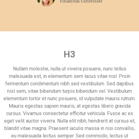
eget velit auctor viverra. Nulla elit nibh, hendrerit at cursus et,
blandit vitae magna. Praesent iaculis massa in nisi convallis,
eu malesuada lectus semper. Sed commodo, lectus ut
elementum dignissim, lorem elit pharetra turpis, a accumsan
nulla leo sit amet ante. In feugiat non tortor nec fermentum.
Curabitur et enim in tortor ultrices sodales in vitae urna.
Meer all inclusive vakantie
landen
Andorra
voorbeeldpagina
hotel