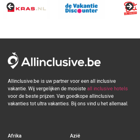
Afrika
Azië
Egypte
Bali
Kaapverdie
Israel
Marokko
Malediven
Mauritius
Sri lanka
Seychellen
Thailand
Tunesie
Turkije
Europa
Caraïben
Duitsland
Aruba
Griekenland
Bonaire
Italië
Bahamas
Kroatië
Cuba
Portugal
Curaçao
Spanje
Dominicaanse Republiek