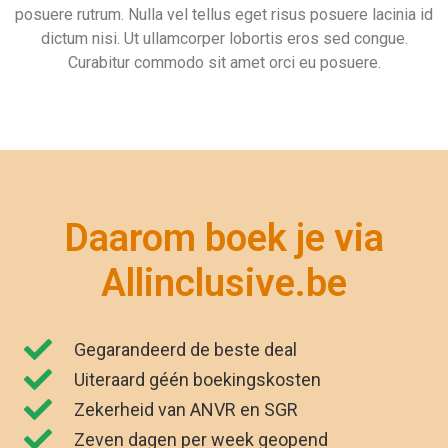
Uiteraard géén boekingskosten
Zekerheid van ANVR en SGR
Zeven dagen per week geopend
"Wij zijn net terug van vakantie. Het was
genieten. Dankzij Allinclusive.be waren wij
€591,00 goedkoper uit. "