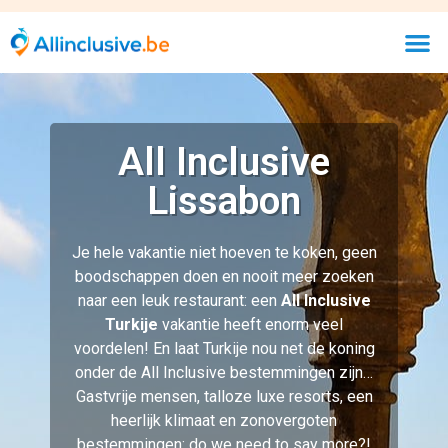
Gastvrije mensen, talloze luxe resorts, een
heerlijk klimaat en zonovergoten
bestemmingen: do we need to say more?!
Op deze pagina hebben wij onze beste
Turkije deals staan, dus ga snel op zoek
naar jouw perfecte vakantie. Staat deze er
onverhoopt toch niet tussen? Maak dan
een
reisalert
aan en we laten je weten
wanneer jouw droomreis Turkije gevonden
is!
Bekijk 232 hotels
Prijsklasse