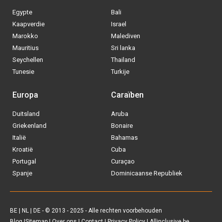
BE
|
NL
|
DE
- © 2013 - 2025 - Alle rechten voorbehouden
Blog
|
Sitemap
|
Over ons
|
Contact
|
Privacy Policy
| Allinclusive.be
Via welke operator boek jij het liefste
je
All inclusive vakantie?
Tui
Vakantiediscounter