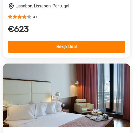
Vip Executive Arts
Lissabon, Lissabon, Portugal
4.0
€435
Bekijk Deal
Vorige
Volgende
All inclusive vakantie Lissabon
Lorem ipsum dolor sit amet, consectetur adipiscing elit. Nulla