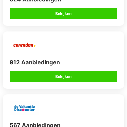
567 Aanbiedingen
Bekijken
Goedkope all inclusive vakantie
naar Lissabon
Lorem ipsum dolor sit amet, consectetur adipiscing elit. Nulla
feugiat, eros vitae vehicula blandit, justo ante placerat neque,
et pellentesque tellus ante ut diam. In hac habitasse platea
dictumst. Duis rutrum ipsum sit amet erat porta bibendum.
Etiam sed nisi id lorem feugiat mollis id non sapien. Praesent
in bibendum velit, ac pretium erat. Sed dolor justo, aliquam
sed sapien sit amet, posuere fermentum libero. Proin