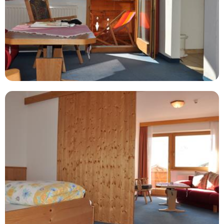
Aanbieders
Vanaf
Bekijk deal
€1408
Hotel omschrijving
Aangenaam wandel en familiehotel met verzorgde
kamers, prettige sfeer en een zeer goede prijs