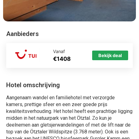
kwaliteitsverhouding. Het hotel heeft een prachtige ligging
midden in het natuurpark van het Ötztal. Zo kun je
deelnemen aan gletsjerwandelingen of met de lift naar de
top van de Ötztaler Wildspitze (3.768 meter). Ook is een
bezoek aan het UNESCO biosfeerpark Gurgler Kamm een
absolute aanrader! Het eten is hier van sublieme kwaliteit,
vooral het “bauernbuffet” valt altijd goed in de smaak.
Neem er gerust een lekker drankje bij, je verblijft hier
immers op basis van All Inclusive.
Kleon ligt in Vent in Oostenrijk Kleon wordt gemiddelde
beoordeeld met een 8.4. Je vliegt direct op Otztal naar de
plaats Vent, waar je allinclusive hotel Kleon vindt. Het
hotel is niet specifiek op kinderen gericht en beschikt
helaas niet over een zwembad. Bij deze vakantie zit het
vliegticket inbegrepen. Wij vergelijken de goedkoopste
vakantie naar Kleon voor u. Bekijk de reviews en boek
direct uw vakantie.