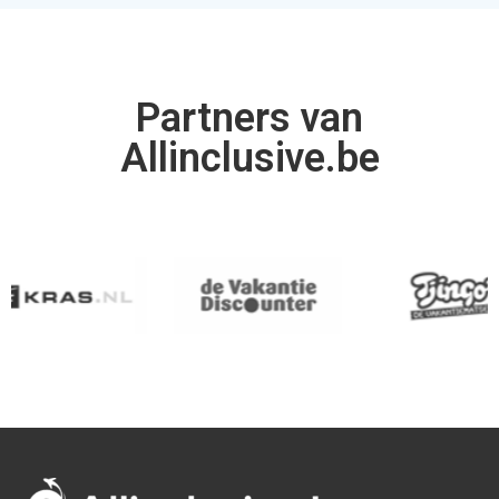
Allinclusive.be is uw partner voor een all inclusive
vakantie. Wij vergelijken de mooiste
all inclusive hotels
voor de beste prijzen. Van goedkope allinclusive
vakanties tot ultra vakanties. Bij ons vind u het allemaal.
Afrika
Azië
Egypte
Bali
Kaapverdie
Israel
Marokko
Malediven