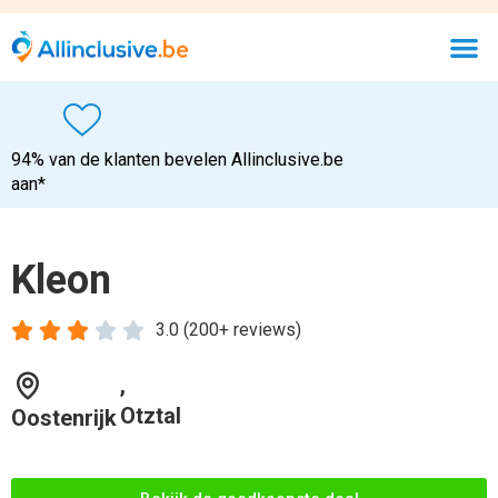
Otztal
Oostenrijk
Bekijk de goedkoopste deal
Bar
Sauna
Skistalling