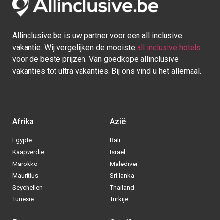
Mauritius
Sri lanka
Seychellen
Thailand
Tunesie
Turkije
Europa
Caraïben
Duitsland
Aruba
Griekenland
Bonaire
Italië
Bahamas
Kroatië
Cuba
Portugal
Curaçao
Spanje
Dominicaanse Republiek
BE
|
NL
|
DE
- © 2013 - 2025 - Alle rechten voorbehouden
Blog
|
Sitemap
|
Over ons
|
Contact
|
Privacy Policy
| Allinclusive.be