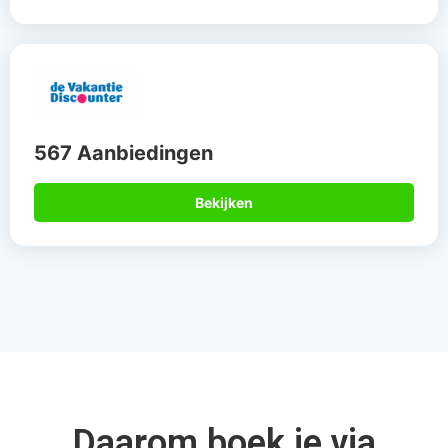
Daarom boek je via
Allinclusive.be
Gegarandeerd de
Meer dan 15 jaar
beste deal
de specialist