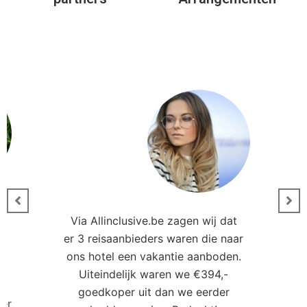
ons hotel een vakantie aanboden.
Uiteindelijk waren we €394,-
goedkoper uit dan we eerder
ler
hadden gezien. Bedankt!
Leonie Kampen
Docent
Andere hotels in deze
regio