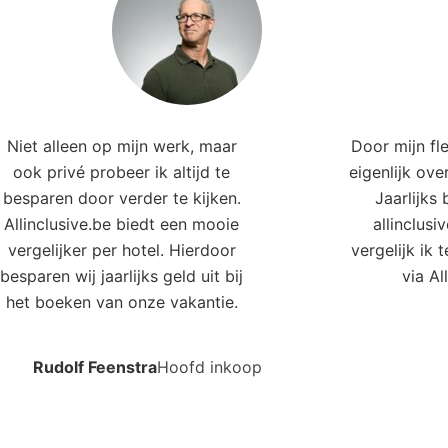
e hotels in deze regio
mal Bay Beach & Wellness
UNICO 20°
ort
Riviera Maya