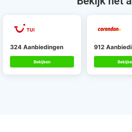
Gegarandeerd de
Meer dan 
beste deal
de speci