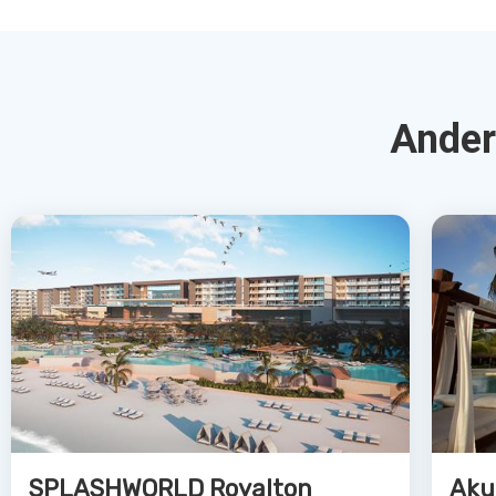
Puerto Morelos, Riviera Maya, Mexico
Ri
5.0
€1928
€1
Bekijk Deal