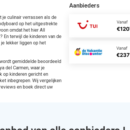
ingen
567 Aanbiedingen
en
Bekijken
ek je via Allinclusive.be