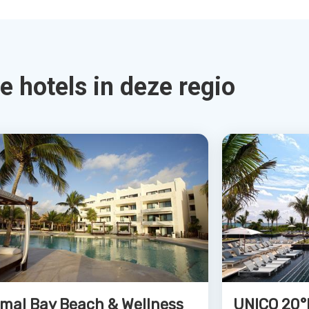
viera Maya, Riviera Maya, Mexico
5.0
€2229
4.0
379
Bekijk Deal