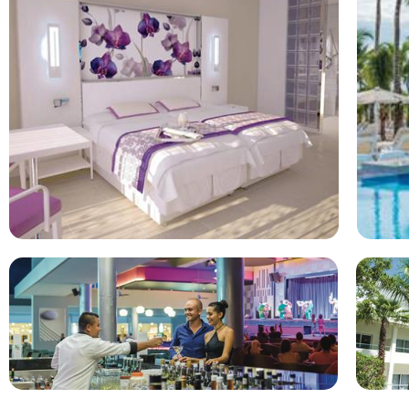
Klasse en kwaliteit zit in de details. En dat weten ze hier! Laa
chef kok zijn verse ingrediënten in de pan husselt. Pak een 
witte zandstrand. Of bestel vannacht een midnight snack, gew
Inclusive is. Wedden dat dit hotel straks in je Favorieten staa
glijbaan in het kinderzwembad roetsjen, laat het animatieteam 
ligbedje. Ook hierin zie je RIU’s oog voor detail.
RIU Playacar ligt in Playa del Carmen in Mexico RIU Playac
met een 9. Je vliegt direct op Riviera Maya naar de plaats Pl
allinclusive hotel RIU Playacar vindt. Het hotel is niet specifi
beschikt over een zwembad. Bij deze vakantie zit het vliegtic
de goedkoopste vakantie naar RIU Playacar voor u. Bekijk de
vakantie.
Bekijk het 