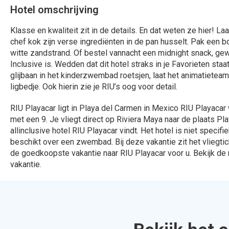
324 Aanbiedingen
912 Aanbied
Bekijken
Bekijk
Daarom bo