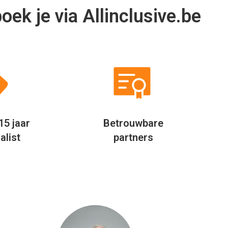
Niet alleen op mijn werk, maar
Door mijn fl
ook privé probeer ik altijd te
eigenlijk ove
besparen door verder te kijken.
Jaarlijks
Allinclusive.be biedt een mooie
allinclusi
vergelijker per hotel. Hierdoor
vergelijk ik 
besparen wij jaarlijks geld uit bij
via Al
het boeken van onze vakantie.
Rudolf Feenstra
Hoofd inkoop