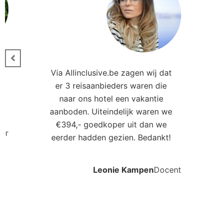
Ander
SPLASHWORLD Royalton
Aku
Splash Riviera Cancun
Res