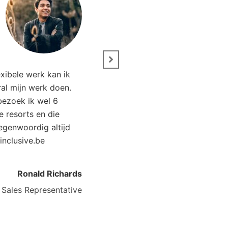
N 87°W Riviera Maya
, Riviera Maya, Mexico