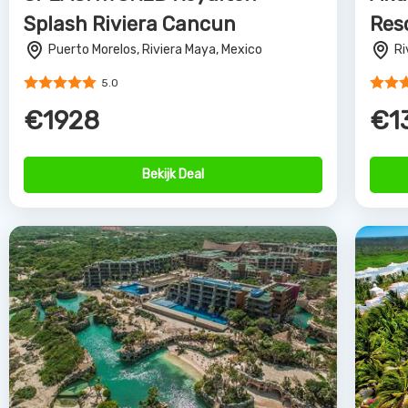
Xcaret Mexico
TUI
Riviera Maya, Riviera Maya, Mexico
Pal
Pu
5.0
€3009
€1
Bekijk Deal
Partne