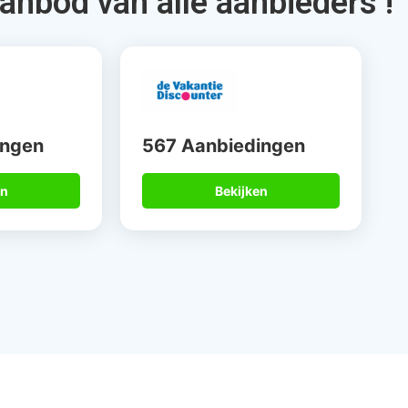
15 jaar
Betrouwbare
alist
partners