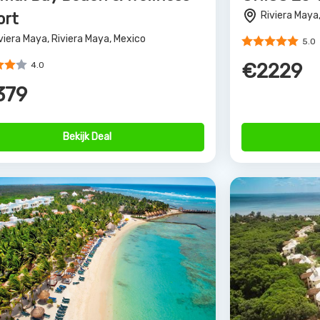
 BLUE El Dorado Seaside
Sandos Ca
ms
Riviera Maya
erto Aventuras, Riviera Maya, Mexico
4.0
€1318
4.0
320
Bekijk Deal
rs van Allinclusive.be