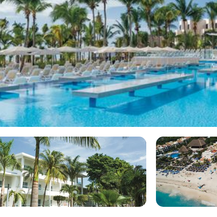
t je culinair verrassen als de
Vanaf
bodyboard op het uitgestrekte
€120
oon omdat het hier All
t? En terwijl de kinderen van de
je lekker liggen op het
Vanaf
€237
ar wordt gemiddelde beoordeeld
aya del Carmen, waar je
ek op kinderen gericht en
ket inbegrepen. Wij vergelijken
 reviews en boek direct uw
aanbod van alle aanbieders !