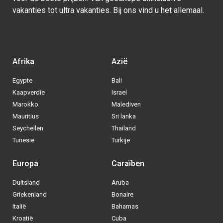
vakanties tot ultra vakanties. Bij ons vind u het allemaal.
Afrika
Azië
Egypte
Bali
Kaapverdie
Israel
Marokko
Malediven
Mauritius
Sri lanka
Seychellen
Thailand
Tunesie
Turkije
Europa
Caraïben
Duitsland
Aruba
Via welke operator boek jij het liefste
Griekenland
Bonaire
je
All inclusive vakantie?
Italië
Bahamas
Kroatië
Cuba