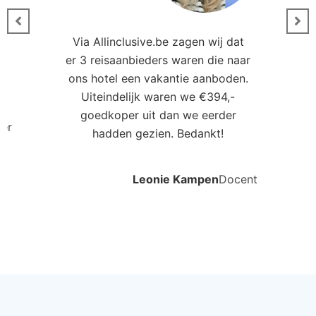
Via Allinclusive.be zagen wij dat
er 3 reisaanbieders waren die naar
0
ons hotel een vakantie aanboden.
Uiteindelijk waren we €394,-
goedkoper uit dan we eerder
ler
hadden gezien. Bedankt!
Leonie Kampen
Docent