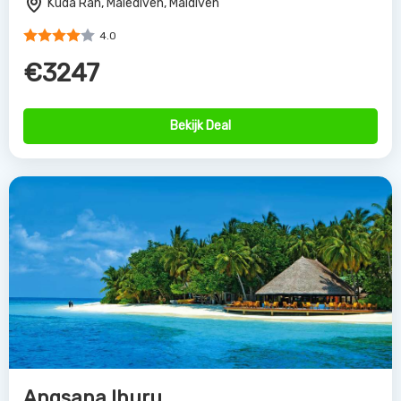
Kuda Rah, Malediven, Maldiven
4.0
€3247
Bekijk Deal
Angsana Ihuru