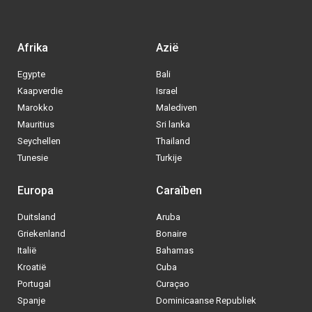
Afrika
Azië
Egypte
Bali
Kaapverdie
Israel
Marokko
Malediven
Mauritius
Sri lanka
Seychellen
Thailand
Tunesie
Turkije
Europa
Caraïben
Duitsland
Aruba
Griekenland
Bonaire
Italië
Bahamas
Kroatië
Cuba
Portugal
Curaçao
Spanje
Dominicaanse Republiek