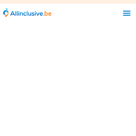
Last minute all inclusive
Sunweb bestaat bijna 20 jaar en bied al sinds
het jaar 2000 vakanties aan binnen en buiten
Europa. Sunweb heeft qua vakanties een ruim
aanbod.
Sunweb is in het bezit van diverse keurmerken
waardoor u zeker bent van een veilige online
boeking van je vakantie.
Voor zonvakanties,
wintersportreizen, last minutes, stedentrips en
autovakanties bent u bij Sunweb op het juiste adres.