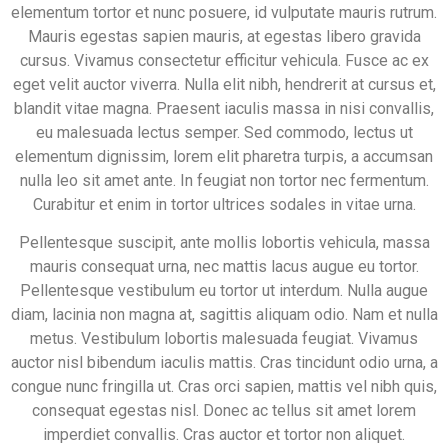
elementum tortor et nunc posuere, id vulputate mauris rutrum.
Mauris egestas sapien mauris, at egestas libero gravida
cursus. Vivamus consectetur efficitur vehicula. Fusce ac ex
eget velit auctor viverra. Nulla elit nibh, hendrerit at cursus et,
blandit vitae magna. Praesent iaculis massa in nisi convallis,
eu malesuada lectus semper. Sed commodo, lectus ut
elementum dignissim, lorem elit pharetra turpis, a accumsan
nulla leo sit amet ante. In feugiat non tortor nec fermentum.
Curabitur et enim in tortor ultrices sodales in vitae urna.
Pellentesque suscipit, ante mollis lobortis vehicula, massa
mauris consequat urna, nec mattis lacus augue eu tortor.
Pellentesque vestibulum eu tortor ut interdum. Nulla augue
diam, lacinia non magna at, sagittis aliquam odio. Nam et nulla
metus. Vestibulum lobortis malesuada feugiat. Vivamus
auctor nisl bibendum iaculis mattis. Cras tincidunt odio urna, a
congue nunc fringilla ut. Cras orci sapien, mattis vel nibh quis,
consequat egestas nisl. Donec ac tellus sit amet lorem
imperdiet convallis. Cras auctor et tortor non aliquet.