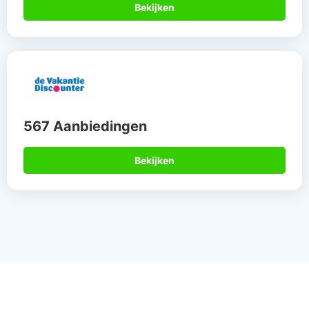
Daarom boek je via
Allinclusive.be
Gegarandeerd de
Meer dan 15 jaar
beste deal
de specialist