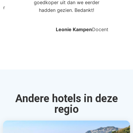
Antares en Olimpo-Le Terrazze
Letojanni, Sicilie, Italië
4.0
€929
Bekijk Deal