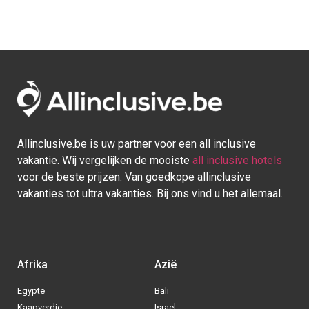
Afrika
Azië
Egypte
Bali
Kaapverdie
Israel
Marokko
Malediven
Mauritius
Sri lanka
Seychellen
Thailand
Tunesie
Turkije
Europa
Caraïben
Duitsland
Aruba
Griekenland
Bonaire
Italië
Bahamas
Kroatië
Cuba
Portugal
Curaçao
Spanje
Dominicaanse Republiek
BE
|
NL
|
DE
- © 2013 - 2025 - Alle rechten voorbehouden