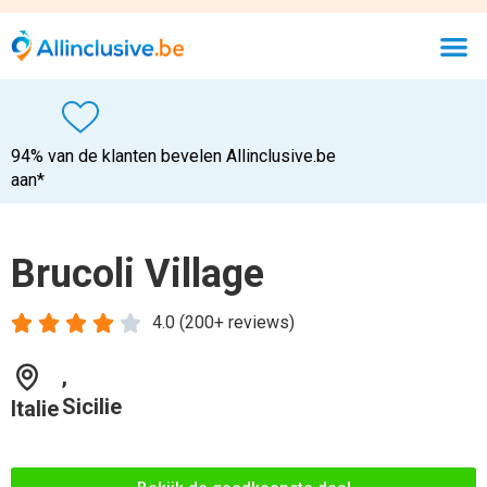
Bekijk de goedkoopste deal
Wifi verbinding
Vriendelijk personeel
Onbeperkt eten & drinken
Gezellige sfeer
Accepteerd creditcard