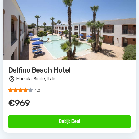
Bekijk Deal
Mangia's Himera Resort
Campofelice di Roccella, Sicilie, Italië
4.0
€1259