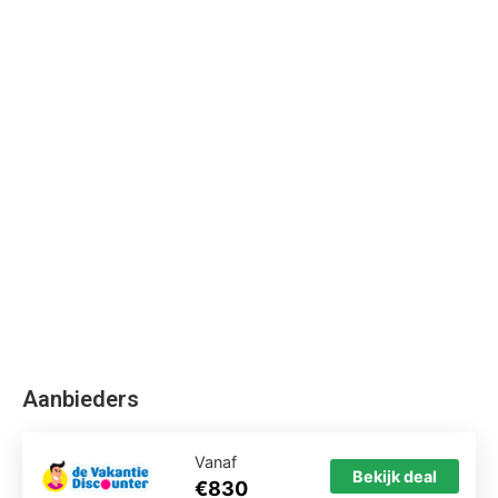
Vanaf
Bekijk deal
€830
Hotel omschrijving
Brucoli Village is een 4 sterren accommodatie gelegen in
Brucoli in Italië.
Brucoli Village ligt in Brucoli in Italie Brucoli Village wordt
gemiddelde beoordeeld met een 7.4. Je vliegt direct op
Sicilie naar de plaats Brucoli, waar je allinclusive hotel
Brucoli Village vindt. Het hotel is perfect voor ouders met
kinderen en beschikt over een zwembad. Wij vergelijken
de goedkoopste vakantie naar Brucoli Village voor u.
Bekijk de reviews en boek direct uw vakantie.