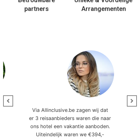
er 3 reisaanbieders waren die naar
0
ons hotel een vakantie aanboden.
Uiteindelijk waren we €394,-
goedkoper uit dan we eerder
ler
hadden gezien. Bedankt!
Leonie Kampen
Docent
Andere hotels in deze
regio