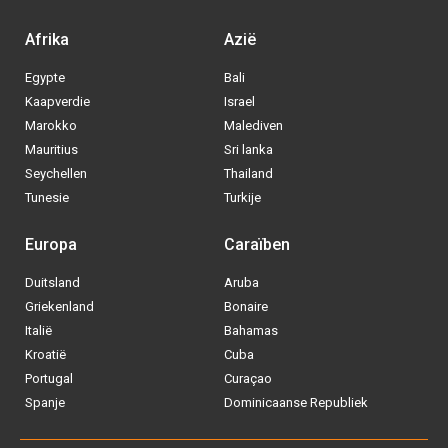
Afrika
Azië
Egypte
Bali
Kaapverdie
Israel
Marokko
Malediven
Mauritius
Sri lanka
Seychellen
Thailand
Tunesie
Turkije
Europa
Caraïben
Duitsland
Aruba
Via welke operator boek jij het liefste
Griekenland
Bonaire
je
All inclusive vakantie?
Italië
Bahamas
Kroatië
Cuba
Tui
Portugal
Curaçao
Spanje
Dominicaanse Republiek
Vakantiediscounter