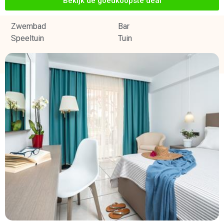
Bekijk de goedkoopste deal
Zwembad
Bar
Speeltuin
Tuin