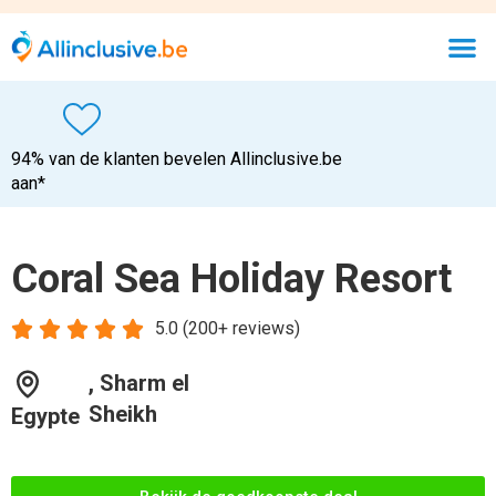
94% van de klanten bevelen Allinclusive.be
aan*
Coral Sea Holiday Resort





5.0 (200+ reviews)
, Sharm el
Sheikh
Egypte