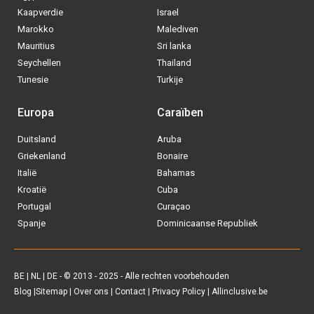
Kaapverdie
Israel
Marokko
Malediven
Mauritius
Sri lanka
Seychellen
Thailand
Tunesie
Turkije
Europa
Caraïben
Duitsland
Aruba
Via welke operator boek jij het liefste
Griekenland
Bonaire
je
All inclusive vakantie?
Italië
Bahamas
Kroatië
Cuba
Tui
Portugal
Curaçao
Spanje
Dominicaanse Republiek
Vakantiediscounter
Sunweb
BE
|
NL
|
DE
- © 2013 - 2025 - Alle rechten voorbehouden
Blog
|
Sitemap
|
Over ons
|
Contact
|
Privacy Policy
| Allinclusive.be
D-reizen