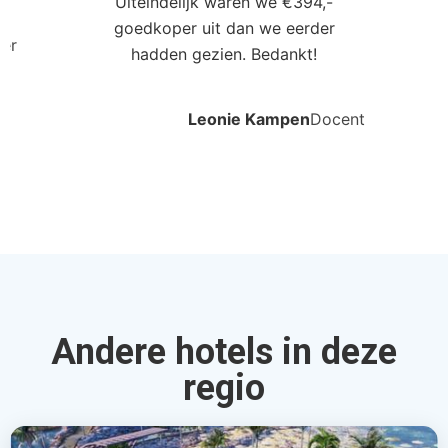
Uiteindelijk waren we €394,-
goedkoper uit dan we eerder
ler
hadden gezien. Bedankt!
Leonie Kampen
Docent
Andere hotels in deze
regio