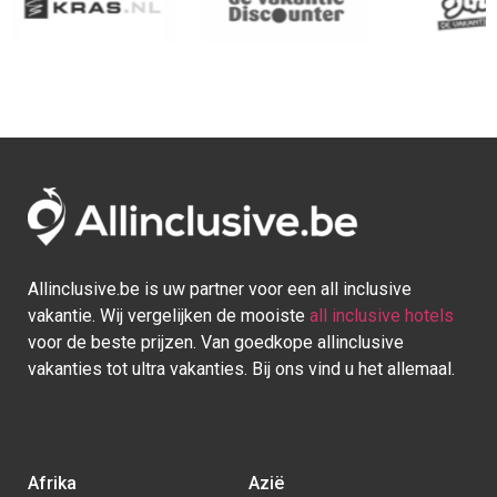
Afrika
Azië
Egypte
Bali
Kaapverdie
Israel
Marokko
Malediven
Mauritius
Sri lanka
Seychellen
Thailand
Tunesie
Turkije
Europa
Caraïben
Duitsland
Aruba
Griekenland
Bonaire
Italië
Bahamas
Kroatië
Cuba
Portugal
Curaçao
Spanje
Dominicaanse Republiek