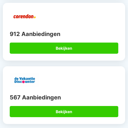
Bekijken
Daarom boek je via
Allinclusive.be