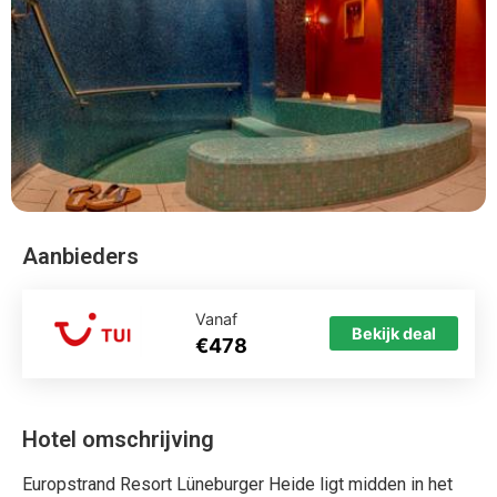
Hotel omschrijving
Europstrand Resort Lüneburger Heide ligt midden in het
heide en boslandschap van de Lüneburger Heide. Rustig
gelegen aan een meer, in de stedendriehoek Hamburg,
Bremen en Hannover. Het is een mooi ingericht
vakantieresort met het comfort van een 4 sterren hotel. Je
beleeft hier een zorgeloze vakantie op basis van all
inclusive. In de vakantieperiodes wordt er ook
kinderanimatie aangeboden. Leuke wandel en fietsroutes
starten vanaf het resort. Op het park zijn veel leuke dingen
te doen. Sportfaciliteiten als bowlen, tennis, minigolf en
wellness, je hoeft je hier niet te vervelen. Elke avond is er
een DJ of er wordt een show gegeven. Plezier en
vermaak voor alle leeftijden.
Eurostrand Resort Lüneburger Heide ligt in Fintel in
Duitsland Eurostrand Resort Lüneburger Heide wordt
gemiddelde beoordeeld met een 8.9. Je vliegt direct op
Luneburger Heide naar de plaats Fintel, waar je allinclusive