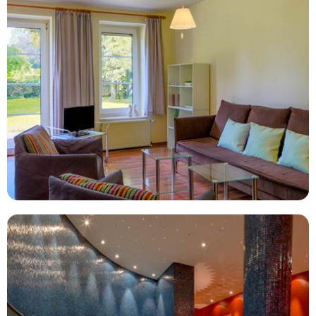
Aanbieders
Vanaf
Bekijk deal
€478