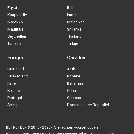
BE
|
NL
|
DE
- © 2013 - 2025 - Alle rechten voorbehouden
Blog
|
Sitemap
|
Over ons
|
Contact
|
Privacy Policy
| Allinclusive.be
Via welke operator boek jij het liefste
je
All inclusive vakantie?
Tui
Vakantiediscounter