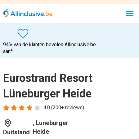
, Luneburger
Heide
Duitsland
Bekijk de goedkoopste deal
Zwembad
Bar
Entertainment
Discotheek
Tuin
Tennis
Volleybal
Fietsverhuur
Sauna
Stoombad