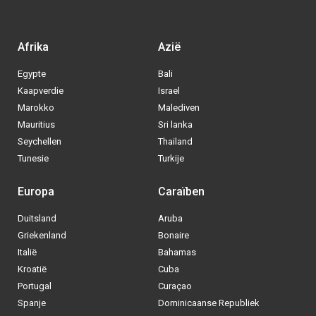
Afrika
Azië
Egypte
Bali
Kaapverdie
Israel
Marokko
Malediven
Mauritius
Sri lanka
Seychellen
Thailand
Tunesie
Turkije
Europa
Caraïben
Duitsland
Aruba
Via welke operator boek jij het liefste
Griekenland
Bonaire
je
All inclusive vakantie?
Italië
Bahamas
Kroatië
Cuba
Tui
Portugal
Curaçao
Spanje
Dominicaanse Republiek
Vakantiediscounter