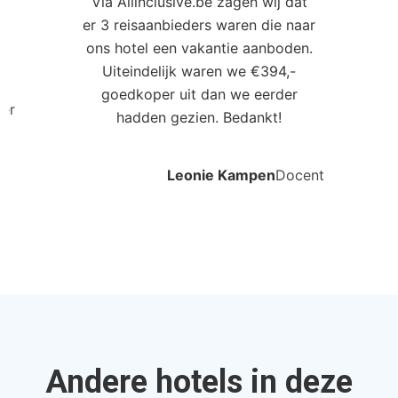
Via Allinclusive.be zagen wij dat
er 3 reisaanbieders waren die naar
0
ons hotel een vakantie aanboden.
Uiteindelijk waren we €394,-
goedkoper uit dan we eerder
ler
hadden gezien. Bedankt!
Leonie Kampen
Docent
Andere hotels in deze