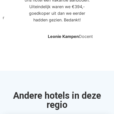
ons hotel een vakantie aanboden.
Uiteindelijk waren we €394,-
goedkoper uit dan we eerder
ler
hadden gezien. Bedankt!
Leonie Kampen
Docent
Andere hotels in deze
regio