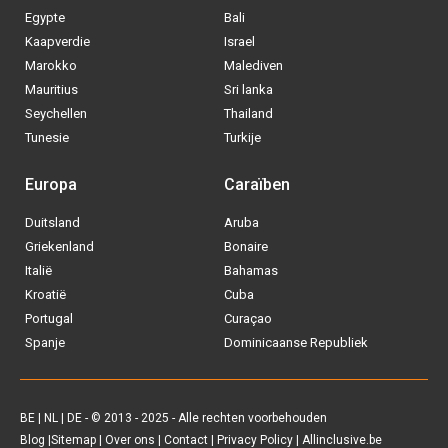
Egypte
Bali
Kaapverdie
Israel
Marokko
Malediven
Mauritius
Sri lanka
Seychellen
Thailand
Tunesie
Turkije
Europa
Caraïben
Duitsland
Aruba
Via welke operator boek jij het liefste
Griekenland
Bonaire
je
All inclusive vakantie?
Italië
Bahamas
Kroatië
Cuba
Tui
Portugal
Curaçao
Spanje
Dominicaanse Republiek
Vakantiediscounter
Sunweb
BE
|
NL
|
DE
- © 2013 - 2025 - Alle rechten voorbehouden
Blog
|
Sitemap
|
Over ons
|
Contact
|
Privacy Policy
| Allinclusive.be
D-reizen