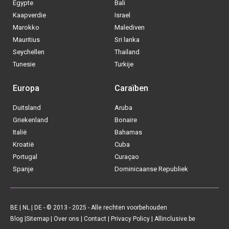
Kaapverdie
Israel
Marokko
Malediven
Mauritius
Sri lanka
Seychellen
Thailand
Tunesie
Turkije
Europa
Caraïben
Duitsland
Aruba
Griekenland
Bonaire
Italië
Bahamas
Kroatië
Cuba
Portugal
Curaçao
Spanje
Dominicaanse Republiek
BE
|
NL
|
DE
- © 2013 - 2025 - Alle rechten voorbehouden
Blog
|
Sitemap
|
Over ons
|
Contact
|
Privacy Policy
| Allinclusive.be