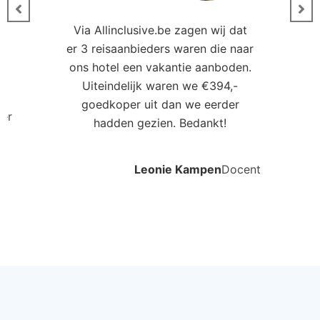
Via Allinclusive.be zagen wij dat
er 3 reisaanbieders waren die naar
0
ons hotel een vakantie aanboden.
Uiteindelijk waren we €394,-
goedkoper uit dan we eerder
ler
hadden gezien. Bedankt!
Leonie Kampen
Docent