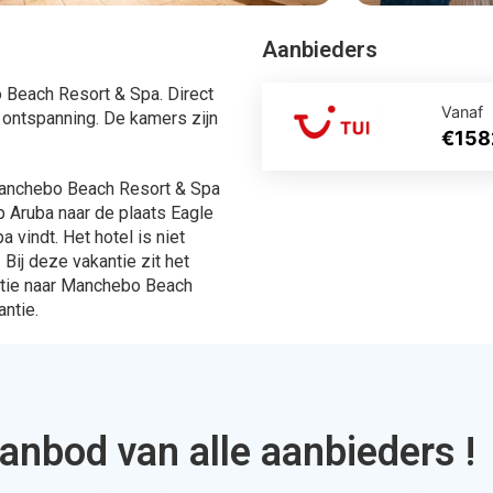
ingen
567 Aanbiedingen
en
Bekijken
ek je via Allinclusive.be