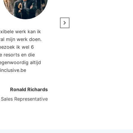
m Manor Beach
 Aruba, Aruba