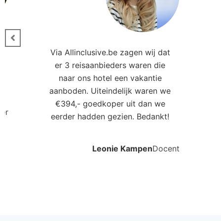
Hotel Riu Palace Aruba
Man
Palm Beach, Aruba, Aruba
Ea
5.0
€2573
€3