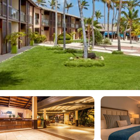
r ontspanning. De kamers zijn
€158
Manchebo Beach Resort & Spa
p Aruba naar de plaats Eagle
 vindt. Het hotel is niet
Bij deze vakantie zit het
antie naar Manchebo Beach
ntie.
aanbod van alle aanbieders !