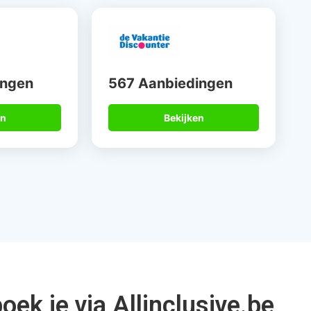
15 jaar
Betrouwbare
alist
partners
Niet alleen op mijn werk, maar
Door mijn fl