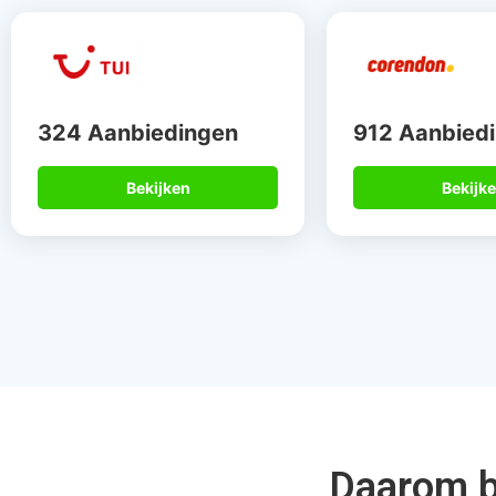
Gegarandeerd de
Meer dan 
beste deal
de speci
Via Allinclusive.be zagen wij dat