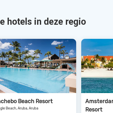
Bekijk Deal
 cruise Zuid Car Zee Marella
RIU Palac
orer 2
Palm Beach, 
idgetown, Aruba, Aruba
5.0
4.0