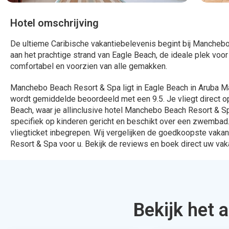
324 Aanbiedingen
912 Aanbied
Bekijken
Bekijk
Daarom bo