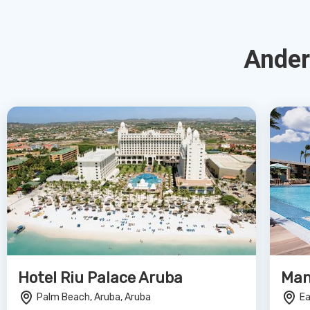
Bekijk Deal
Renaissance Aruba Resort &
9 dg
Casino
Expl
Oranjestad, Aruba, Aruba
Br
4.0