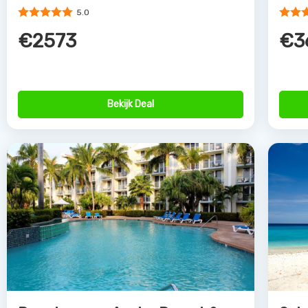
€2915
€2
Bekijk Deal
Partne