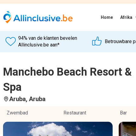
Hotel omschrijving
De ultieme Caribische vakantiebelevenis begint bij Manchebo