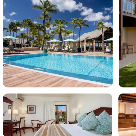
aan het prachtige strand van Eagle Beach, de ideale plek voo
comfortabel en voorzien van alle gemakken.
Manchebo Beach Resort & Spa ligt in Eagle Beach in Aruba 
wordt gemiddelde beoordeeld met een 9.5. Je vliegt direct o
Beach, waar je allinclusive hotel Manchebo Beach Resort & Spa
specifiek op kinderen gericht en beschikt over een zwembad. 
vliegticket inbegrepen. Wij vergelijken de goedkoopste vak
Resort & Spa voor u. Bekijk de reviews en boek direct uw vaka
Bekijk het 