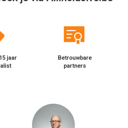
ook privé probeer ik altijd te
eigenlijk ove
besparen door verder te kijken.
Jaarlijks
Allinclusive.be biedt een mooie
allinclusi
vergelijker per hotel. Hierdoor
vergelijk ik 
besparen wij jaarlijks geld uit bij
via Al
het boeken van onze vakantie.
Rudolf Feenstra
Hoofd inkoop
e hotels in deze regio