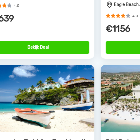
€2572
279
Bekijk Deal
rs van Allinclusive.be