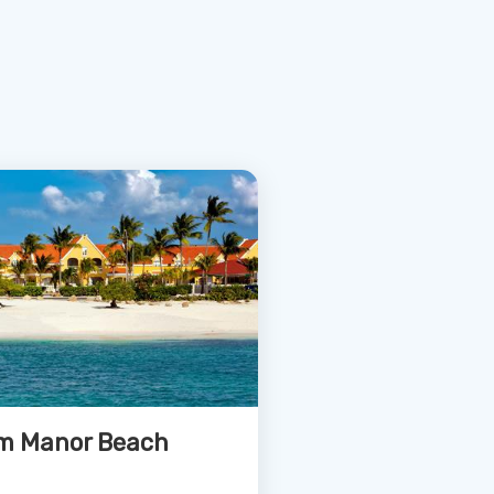
Bekijk Deal
e Aruba
Aruba, Aruba