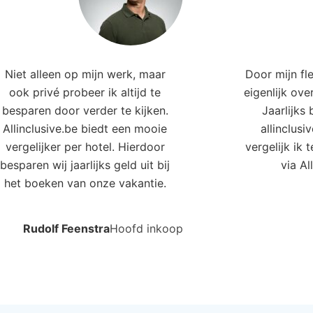
chebo Beach Resort
Amsterda
gle Beach, Aruba, Aruba
Resort
Eagle Beach,
4.0
639
4.0
€1156