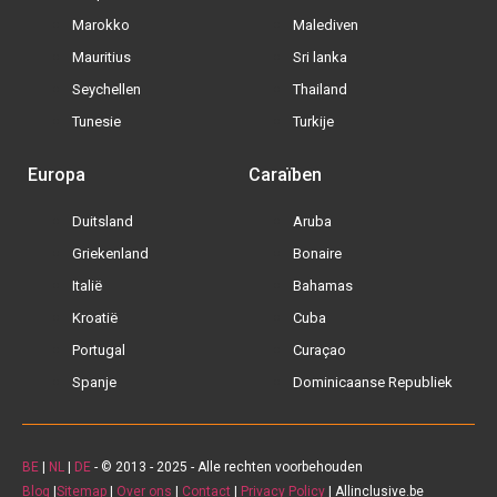
Marokko
Malediven
Mauritius
Sri lanka
Seychellen
Thailand
Tunesie
Turkije
Europa
Caraïben
Duitsland
Aruba
Griekenland
Bonaire
Italië
Bahamas
Kroatië
Cuba
Portugal
Curaçao
Spanje
Dominicaanse Republiek
BE
|
NL
|
DE
- © 2013 - 2025 - Alle rechten voorbehouden
Blog
|
Sitemap
|
Over ons
|
Contact
|
Privacy Policy
| Allinclusive.be