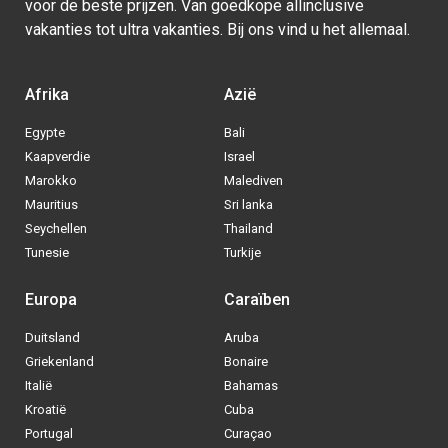
voor de beste prijzen. Van goedkope allinclusive
vakanties tot ultra vakanties. Bij ons vind u het allemaal.
Afrika
Azië
Egypte
Bali
Kaapverdie
Israel
Marokko
Malediven
Mauritius
Sri lanka
Seychellen
Thailand
Tunesie
Turkije
Europa
Caraïben
Duitsland
Aruba
Griekenland
Bonaire
Italië
Bahamas
Kroatië
Cuba
Portugal
Curaçao