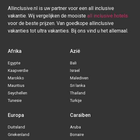
Allinclusive.nl is uw partner voor een all inclusive
vakantie. Wij vergelijken de mooiste
all inclusive hotels
voor de beste prijzen. Van goedkope allinclusive
vakanties tot ultra vakanties. Bij ons vind u het allemaal.
Afrika
Azië
Egypte
Bali
Kaapverdie
Israel
Marokko
Malediven
Mauritius
Sri lanka
Seychellen
Thailand
Tunesie
Turkije
Europa
Caraïben
Duitsland
Aruba
Griekenland
Bonaire