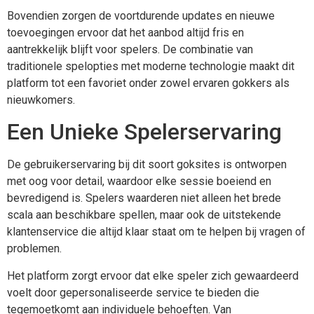
Bovendien zorgen de voortdurende updates en nieuwe
toevoegingen ervoor dat het aanbod altijd fris en
aantrekkelijk blijft voor spelers. De combinatie van
traditionele spelopties met moderne technologie maakt dit
platform tot een favoriet onder zowel ervaren gokkers als
nieuwkomers.
Een Unieke Spelerservaring
De gebruikerservaring bij dit soort goksites is ontworpen
met oog voor detail, waardoor elke sessie boeiend en
bevredigend is. Spelers waarderen niet alleen het brede
scala aan beschikbare spellen, maar ook de uitstekende
klantenservice die altijd klaar staat om te helpen bij vragen of
problemen.
Het platform zorgt ervoor dat elke speler zich gewaardeerd
voelt door gepersonaliseerde service te bieden die
tegemoetkomt aan individuele behoeften. Van