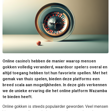
Online casino’s hebben de manier waarop mensen
gokken volledig veranderd, waardoor spelers overal en
altijd toegang hebben tot hun favoriete spellen. Met het
gemak van thuis spelen, bieden deze platforms een
breed scala aan mogelijkheden. In deze gids verkennen
we de unieke ervaring die het online platform Wazamba
te bieden heeft.
Online gokken is steeds populairder geworden. Veel mensen