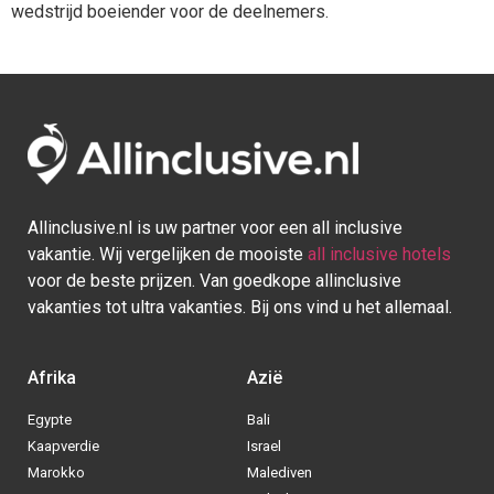
wedstrijd boeiender voor de deelnemers.
Allinclusive.nl is uw partner voor een all inclusive
vakantie. Wij vergelijken de mooiste
all inclusive hotels
voor de beste prijzen. Van goedkope allinclusive
vakanties tot ultra vakanties. Bij ons vind u het allemaal.
Afrika
Azië
Egypte
Bali
Kaapverdie
Israel
Marokko
Malediven