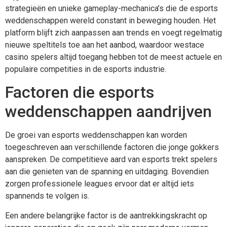
strategieën en unieke gameplay-mechanica’s die de esports
weddenschappen wereld constant in beweging houden. Het
platform blijft zich aanpassen aan trends en voegt regelmatig
nieuwe speltitels toe aan het aanbod, waardoor westace
casino spelers altijd toegang hebben tot de meest actuele en
populaire competities in de esports industrie.
Factoren die esports
weddenschappen aandrijven
De groei van esports weddenschappen kan worden
toegeschreven aan verschillende factoren die jonge gokkers
aanspreken. De competitieve aard van esports trekt spelers
aan die genieten van de spanning en uitdaging. Bovendien
zorgen professionele leagues ervoor dat er altijd iets
spannends te volgen is.
Een andere belangrijke factor is de aantrekkingskracht op