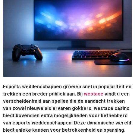
Esports weddenschappen groeien snel in populariteit en
trekken een breder publiek aan. Bij
westace
vindt u een
verscheidenheid aan spellen die de aandacht trekken
van zowel nieuwe als ervaren gokkers. westace casino
biedt bovendien extra mogelijkheden voor liefhebbers
van esports weddenschappen. Deze dynamische wereld
biedt unieke kansen voor betrokkenheid en spanning.