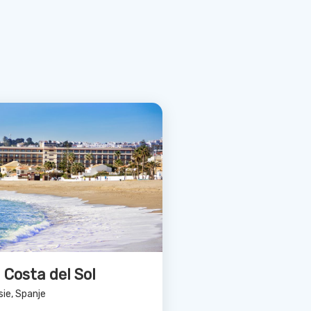
Bekijk Deal
ranada Spa Hotel
alusie, Spanje