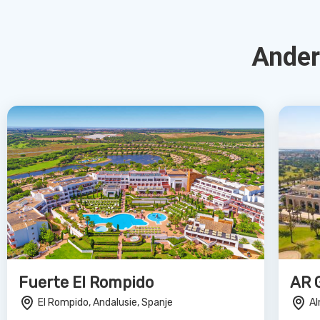
Bekijk Deal
Ohtels Roquetas de Mar
Bes
Roquetas de Mar, Andalusie, Spanje
Be
4.0
€515
€5