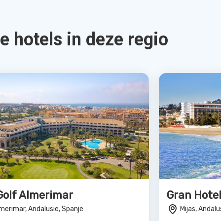
Bekijk Deal
t Benalmadena
Senator G
nalmadena, Andalusie, Spanje
Granada, And
4.0
4.0
09
€214