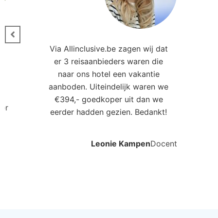
Ander
Fuerte El Rompido
AR 
El Rompido, Andalusie, Spanje
Al
4.0
€1309
€7