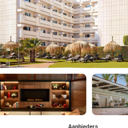
€89
 kamers zijn licht en ruim, met
ers? Schuif aan voor smakelijke
ik in het zwembad, chill in de
? Hier zit je altijd goed.
emiddelde beoordeeld met een
r je allinclusive hotel NH
t en beschikt over een
rbella voor u. Bekijk de
aanbod van alle aanbieders !