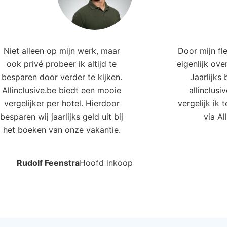
e hotels in deze regio
Golf Almerimar
Gran Hotel
merimar, Andalusie, Spanje
Mijas, Andalu
5.0
4.0
11
€549