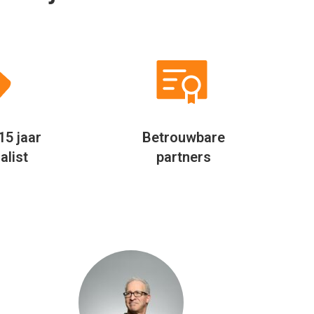
Niet alleen op mijn werk, maar
Door mijn fl
ook privé probeer ik altijd te
eigenlijk ove
besparen door verder te kijken.
Jaarlijks
Allinclusive.be biedt een mooie
allinclusi
vergelijker per hotel. Hierdoor
vergelijk ik 
besparen wij jaarlijks geld uit bij
via Al
het boeken van onze vakantie.
Rudolf Feenstra
Hoofd inkoop