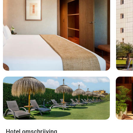
hotel is recent vernieuwd en voelt fris en comfortabel aan. De
balkon en soms uitzicht op zee of de bergen. Zin in iets lekk
mediterrane gerechten in het restaurant. Nog even relaxen? Du
tuin of pak een drankje bij de bar. Shoppen, zonnen of niks doen
NH Marbella ligt in Marbella in Spanje NH Marbella wordt g
8.4. Je vliegt direct op Andalusie naar de plaats Marbella, waa
Marbella vindt. Het hotel is niet specifiek op kinderen gerich
zwembad. Wij vergelijken de goedkoopste vakantie naar NH Ma
reviews en boek direct uw vakantie.
Bekijk het 