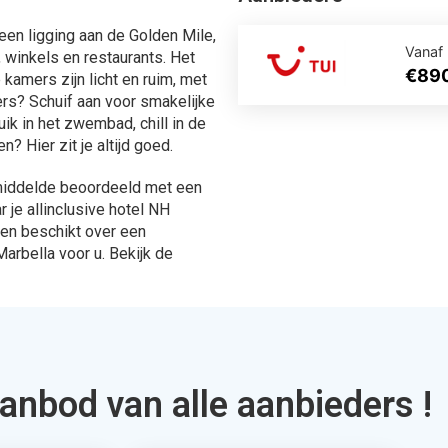
ingen
567 Aanbiedingen
en
Bekijken
ek je via Allinclusive.be