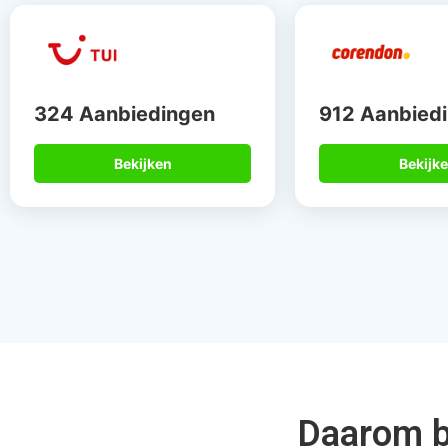
Gegarandeerd de
Meer dan 
beste deal
de speci