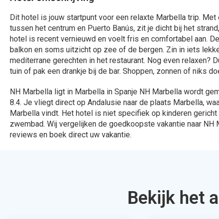
324 Aanbiedingen
912 Aanbied
Bekijken
Bekijk
Daarom bo