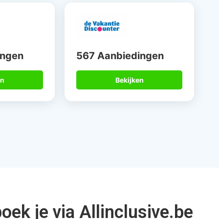
15 jaar
Betrouwbare
alist
partners