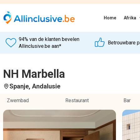
Hotel omschrijving
Dit hotel is jouw startpunt voor een relaxte Marbella trip. Met
tussen het centrum en Puerto Banús, zit je dicht bij het strand