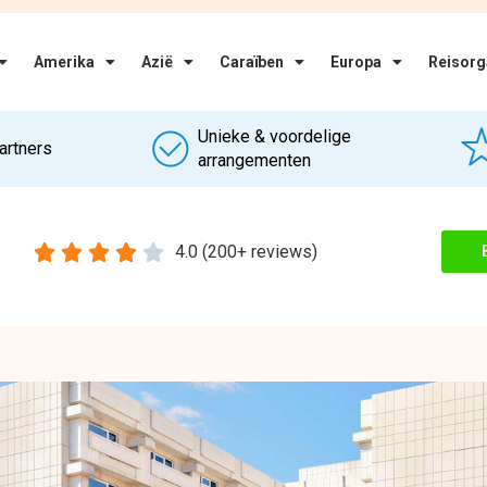
Aanbieders
 een ligging aan de Golden Mile,
Vanaf
, winkels en restaurants. Het