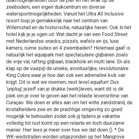
duikmogelijkheden door de pier en het wrak op de
zeebodem, een eigen duikcentrum en diverse
watersportmogelijkheden. Vanuit het Ultra All Inclusive
resort loop je gemakkelijk naar het centrum van
Willemstad en de historische, natuurlijke haven. Ook ín het
hotel kijk je je ogen uit. Wat dacht je van een Food Street
met Nederlandse snacks, pizza’s, wafels en ijs, luxe
kamers, ruime suites en 4 zwembaden? Helemaal gaaf is
natuurlijk het aquapark met spectaculaire glijbanen zoals
de vrije val, rafting glijbaan, blackhole en multi lane. En als
klap op de vuurpijl de unieke, avontuurlijke, revolutionaire
King Cobra waar je hoe dan ook een adrenaline kick van
krijgt. Dit is wat we noemen; next level aquafun! Dus
‘unplug’ jezelf van je drukke (werk)leven, want dit is dé
plek om je over te geven aan het relaxte levensritme van
Curaçao. We doen er alles aan om het witte zandstrand, de
kristalheldere zee en de prachtige omgeving zo goed
mogelijk te behouden zodat ook jij tijdens je vakantie
volledig tot rust komt op een relaxte en toch duurzame
manier. Hier lees je meer over hoe we dat doen (). * De
WK-wedstrijden worden uitgezonden op het Mangrove