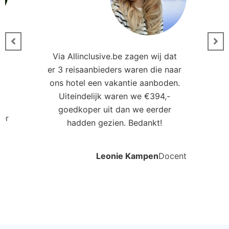
Via Allinclusive.be zagen wij dat
er 3 reisaanbieders waren die naar
0
ons hotel een vakantie aanboden.
Uiteindelijk waren we €394,-
goedkoper uit dan we eerder
ler
hadden gezien. Bedankt!
Leonie Kampen
Docent