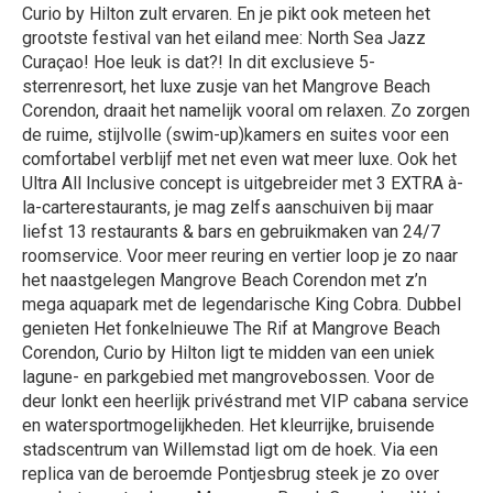
Curio by Hilton zult ervaren. En je pikt ook meteen het
grootste festival van het eiland mee: North Sea Jazz
Curaçao! Hoe leuk is dat?! In dit exclusieve 5-
sterrenresort, het luxe zusje van het Mangrove Beach
Corendon, draait het namelijk vooral om relaxen. Zo zorgen
de ruime, stijlvolle (swim-up)kamers en suites voor een
comfortabel verblijf met net even wat meer luxe. Ook het
Ultra All Inclusive concept is uitgebreider met 3 EXTRA à-
la-carterestaurants, je mag zelfs aanschuiven bij maar
liefst 13 restaurants & bars en gebruikmaken van 24/7
roomservice. Voor meer reuring en vertier loop je zo naar
het naastgelegen Mangrove Beach Corendon met z’n
mega aquapark met de legendarische King Cobra. Dubbel
genieten Het fonkelnieuwe The Rif at Mangrove Beach
Corendon, Curio by Hilton ligt te midden van een uniek
lagune- en parkgebied met mangrovebossen. Voor de
deur lonkt een heerlijk privéstrand met VIP cabana service
en watersportmogelijkheden. Het kleurrijke, bruisende
stadscentrum van Willemstad ligt om de hoek. Via een
replica van de beroemde Pontjesbrug steek je zo over