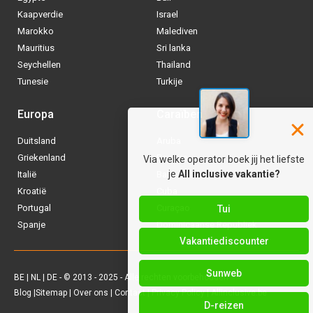
Kaapverdie
Israel
Marokko
Malediven
Mauritius
Sri lanka
Seychellen
Thailand
Tunesie
Turkije
Europa
Caraïben
Duitsland
Aruba
Via welke operator boek jij het liefste
Griekenland
Bonaire
je
All inclusive vakantie?
Italië
Bahamas
Kroatië
Cuba
Tui
Portugal
Curaçao
Spanje
Dominicaanse Republiek
Vakantiediscounter
Sunweb
BE
|
NL
|
DE
- © 2013 - 2025 - Alle rechten voorbehouden
Blog
|
Sitemap
|
Over ons
|
Contact
|
Privacy Policy
| Allinclusive.be
D-reizen