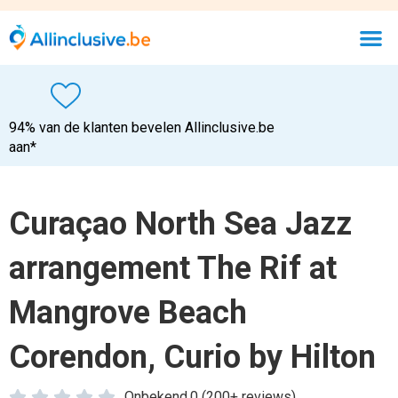
94% van de klanten bevelen Allinclusive.be
aan*
Curaçao North Sea Jazz
arrangement The Rif at
Mangrove Beach
Corendon, Curio by Hilton





Onbekend.0 (200+ reviews)