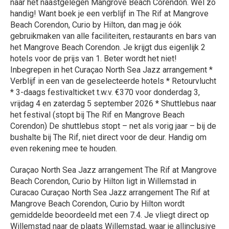
naar het naastgelegen Mangrove Beach Corendon. Wel zo
handig! Want boek je een verblijf in The Rif at Mangrove
Beach Corendon, Curio by Hilton, dan mag je óók
gebruikmaken van alle faciliteiten, restaurants en bars van
het Mangrove Beach Corendon. Je krijgt dus eigenlijk 2
hotels voor de prijs van 1. Beter wordt het niet!
Inbegrepen in het Curaçao North Sea Jazz arrangement *
Verblijf in een van de geselecteerde hotels * Retourvlucht
* 3-daags festivalticket t.w.v. €370 voor donderdag 3,
vrijdag 4 en zaterdag 5 september 2026 * Shuttlebus naar
het festival (stopt bij The Rif en Mangrove Beach
Corendon) De shuttlebus stopt – net als vorig jaar – bij de
bushalte bij The Rif, niet direct voor de deur. Handig om
even rekening mee te houden.
Curaçao North Sea Jazz arrangement The Rif at Mangrove
Beach Corendon, Curio by Hilton ligt in Willemstad in
Curacao Curaçao North Sea Jazz arrangement The Rif at
Mangrove Beach Corendon, Curio by Hilton wordt
gemiddelde beoordeeld met een 7.4. Je vliegt direct op
Willemstad naar de plaats Willemstad, waar je allinclusive